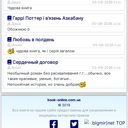
Даша
05-08-2026
23:31
Чудова книга
Гаррі Поттер і в’язень Азкабану
Даша
05-08-2026
23:30
Обожнюю☺️
Любовь в полдень
Илона
05-08-2026
11:43
чудова книга, як і серія загалом
Сердечный договор
Annat
03-08-2026
21:29
Необычный роман без расхваливания г.г....обычно, все
такие красивые, умные, богатые...
Непонятная история, но очень добрая
book-online.com.ua
© 2019
Все книги на нашем сайте предоставены для ознакомления и
защищены авторским правом