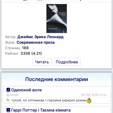
Джеймс Эрика Леонард
Автор:
Современная проза
Жанр:
188
Страниц:
3356 (4.21)
Рейтинг:
Читать
Подробнее
Последние комментарии
Одинокий волк
Annat
06-08-2026
00:00
Гг. тупой, но оптимизм г.героини украсил роман
Гаррі Поттер і Таємна кімната