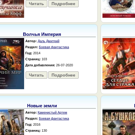
Читать
Подробнее
Волчья Империя
Автор:
Даль Дмитрий
Раздел:
Боевая фантастика
Год:
2014
Страниц:
103
Дата добавления:
26-07-2020
Читать
Подробнее
Новые земли
Автор:
Каменистый Артем
Раздел:
Боевая фантастика
Год:
2016
Страниц:
130