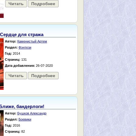
Читать
Подробнее
Сердце для стража
Автор:
Каменистый Артем
Раздел:
Фэнтези
Год:
2014
Страниц:
131
Дата добавления:
26-07-2020
Читать
Подробнее
Ближе, бандерлоги!
Автор:
Бушков Александр
Раздел:
Боевики
Год:
2016
Страниц:
82