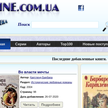
Поиск
ная
Серии
Авторы
Top100
Новые посту
Последние добавленные книги.
Во власти мечты
Автор:
Картленд Барбара
Раздел:
Исторические любовные романы
Год:
2004
Страниц:
98
Дата добавления:
26-07-2020
Читать
Подробнее