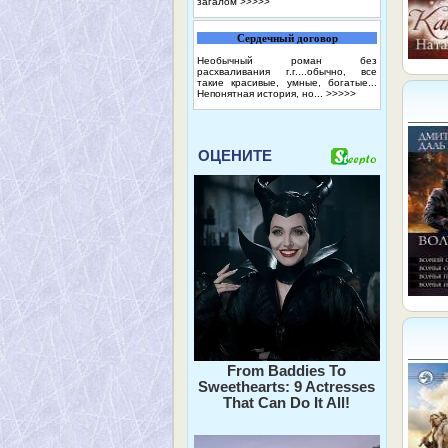
загалом
>>>>>
Сердечный договор
Необычный роман без
расхваливания г.г....обычно, все
такие красивые, умные, богатые...
Непонятная история, но...
>>>>>
ОЦЕНИТЕ
From Baddies To
Sweethearts: 9 Actresses
That Can Do It All!