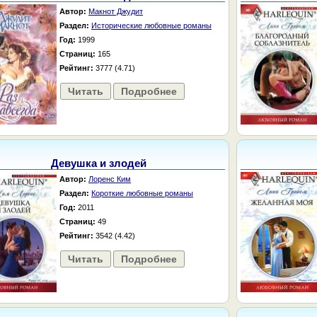
Автор:
Макнот Джудит
Раздел:
Исторические любовные романы
Год:
1999
Страниц:
165
Рейтинг:
3777 (4.71)
Читать
Подробнее
Девушка и злодей
Автор:
Лоренс Ким
Раздел:
Короткие любовные романы
Год:
2011
Страниц:
49
Рейтинг:
3542 (4.42)
Читать
Подробнее