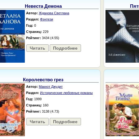
Невеста Демона
Пят
Автор:
Жданова Светлана
Раздел:
Фэнтези
Год:
0
Страниц:
229
Рейтинг:
3434 (4.55)
Читать
Подробнее
Королевство грез
Автор:
Макнот Джудит
Раздел:
Исторические любовные романы
Год:
1999
Страниц:
160
Рейтинг:
3138 (4.73)
Читать
Подробнее