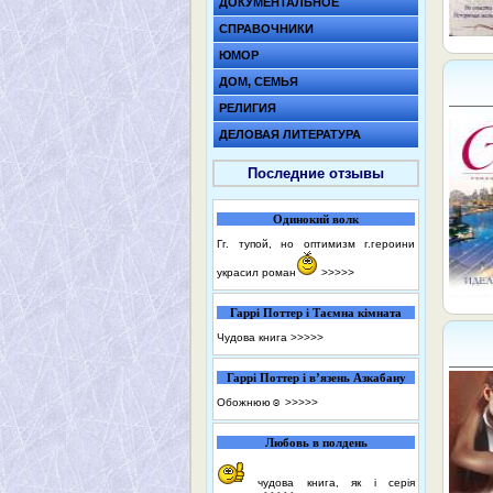
ДОКУМЕНТАЛЬНОЕ
СПРАВОЧНИКИ
ЮМОР
ДОМ, СЕМЬЯ
РЕЛИГИЯ
ДЕЛОВАЯ ЛИТЕРАТУРА
Последние отзывы
Одинокий волк
Гг. тупой, но оптимизм г.героини
украсил роман
>>>>>
Гаррі Поттер і Таємна кімната
Чудова книга
>>>>>
Гаррі Поттер і в’язень Азкабану
Обожнюю☺️
>>>>>
Любовь в полдень
чудова книга, як і серія