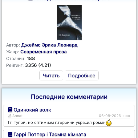
Джеймс Эрика Леонард
Автор:
Современная проза
Жанр:
188
Страниц:
3356 (4.21)
Рейтинг:
Читать
Подробнее
Последние комментарии
Одинокий волк
Annat
06-08-2026
00:00
Гг. тупой, но оптимизм г.героини украсил роман
Гаррі Поттер і Таємна кімната