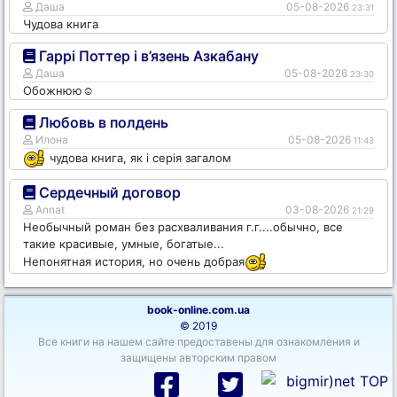
Даша
05-08-2026
23:31
Чудова книга
Гаррі Поттер і в’язень Азкабану
Даша
05-08-2026
23:30
Обожнюю☺️
Любовь в полдень
Илона
05-08-2026
11:43
чудова книга, як і серія загалом
Сердечный договор
Annat
03-08-2026
21:29
Необычный роман без расхваливания г.г....обычно, все
такие красивые, умные, богатые...
Непонятная история, но очень добрая
book-online.com.ua
© 2019
Все книги на нашем сайте предоставены для ознакомления и
защищены авторским правом