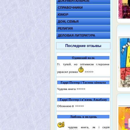
ДОКУМЕНТАЛЬНОЕ
СПРАВОЧНИКИ
ЮМОР
ДОМ, СЕМЬЯ
РЕЛИГИЯ
ДЕЛОВАЯ ЛИТЕРАТУРА
Последние отзывы
Одинокий волк
Гг. тупой, но оптимизм г.героини
украсил роман
>>>>>
Гаррі Поттер і Таємна кімната
Чудова книга
>>>>>
Гаррі Поттер і в’язень Азкабану
Обожнюю☺️
>>>>>
Любовь в полдень
чудова книга, як і серія