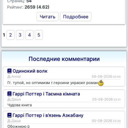
54
Страниц:
2659 (4.62)
Рейтинг:
Читать
Подробнее
1
2
3
4
5
Последние комментарии
Одинокий волк
Annat
06-08-2026
00:00
Гг. тупой, но оптимизм г.героини украсил роман
Гаррі Поттер і Таємна кімната
Даша
05-08-2026
23:31
Чудова книга
Гаррі Поттер і в’язень Азкабану
Даша
05-08-2026
23:30
Обожнюю☺️