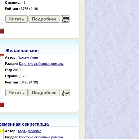
Страниц:
45
Рейтинг:
3765 (4.19)
Читать
Подробнее
......
Желанная моя
Автор:
Грэхем Линн
Раздел:
Короткие любовные романы
Год:
2010
Страниц:
50
Рейтинг:
3495 (4.30)
Читать
Подробнее
......
ременная секретарша
Автор:
Харт Джессика
Раздел:
Короткие любовные романы