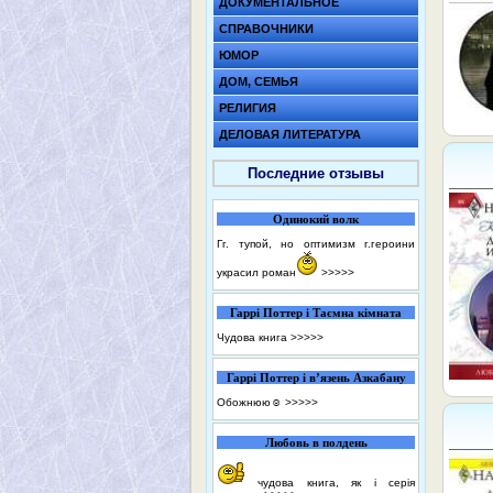
ДОКУМЕНТАЛЬНОЕ
СПРАВОЧНИКИ
ЮМОР
ДОМ, СЕМЬЯ
РЕЛИГИЯ
ДЕЛОВАЯ ЛИТЕРАТУРА
Последние отзывы
Одинокий волк
Гг. тупой, но оптимизм г.героини
украсил роман
>>>>>
Гаррі Поттер і Таємна кімната
Чудова книга
>>>>>
Гаррі Поттер і в’язень Азкабану
Обожнюю☺️
>>>>>
Любовь в полдень
чудова книга, як і серія