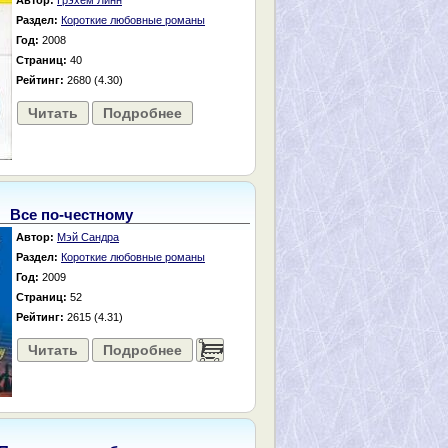
Автор:
Грэхем Линн
Раздел:
Короткие любовные романы
Год:
2008
Страниц:
40
Рейтинг:
2680 (4.30)
Читать
Подробнее
Все по-честному
Автор:
Мэй Сандра
Раздел:
Короткие любовные романы
Год:
2009
Страниц:
52
Рейтинг:
2615 (4.31)
Читать
Подробнее
......