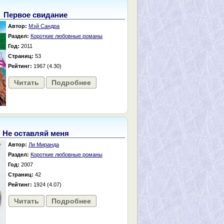
Первое свидание
Автор:
Мэй Сандра
Раздел:
Короткие любовные романы
Год:
2011
Страниц:
53
Рейтинг:
1967 (4.30)
Читать
Подробнее
Не оставляй меня
Автор:
Ли Миранда
Раздел:
Короткие любовные романы
Год:
2007
Страниц:
42
Рейтинг:
1924 (4.07)
Читать
Подробнее