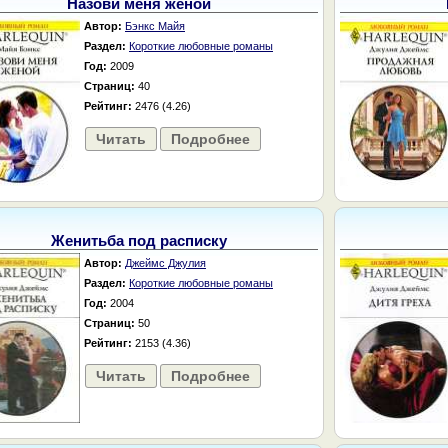
Назови меня женой
Автор:
Бэнкс Майя
Раздел:
Короткие любовные романы
Год:
2009
Страниц:
40
Рейтинг:
2476 (4.26)
Читать
Подробнее
Женитьба под расписку
Автор:
Джеймс Джулия
Раздел:
Короткие любовные романы
Год:
2004
Страниц:
50
Рейтинг:
2153 (4.36)
Читать
Подробнее