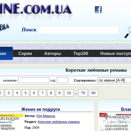
Поиск
ная
Серии
Авторы
Top100
Новые посту
Короткие любовные романы
:
название:
год:
Сортировать:
..
2
3
4
5
6
7
8
9
10
79
80
Жених ее подруги
Бла
Автор:
Рид Мишель
Раздел:
Короткие любовные романы
Год:
2009