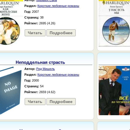
Автор:
Крейвен Сара
Раздел:
Короткие любовные романы
Год:
2007
Страниц:
38
Рейтинг:
2695 (4.26)
Читать
Подробнее
Неподдельная страсть
Автор:
Рид Мишель
Раздел:
Короткие любовные романы
Год:
2000
Страниц:
54
Рейтинг:
2659 (4.62)
Читать
Подробнее