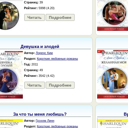
Страниц:
39
Рейтинг:
5998 (4.20)
Читать
Подробнее
Девушка и злодей
Автор:
Лоренс Ким
Раздел:
Короткие любовные романы
Год:
2011
Страниц:
49
Рейтинг:
3542 (4.42)
Читать
Подробнее
За что ты меня любишь?
В
Автор:
Грэхем Линн
Раздел:
Короткие любовные романы