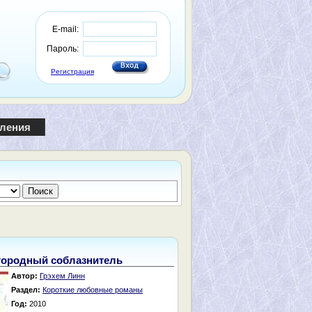
E-mail:
Пароль:
Регистрация
пления
городный соблазнитель
Автор:
Грэхем Линн
Раздел:
Короткие любовные романы
Год:
2010