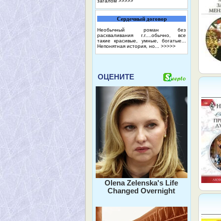
загалом
>>>>>
Сердечный договор
Необычный роман без
расхваливания г.г....обычно, все
такие красивые, умные, богатые...
Непонятная история, но...
>>>>>
ОЦЕНИТЕ
Olena Zelenska's Life
Changed Overnight