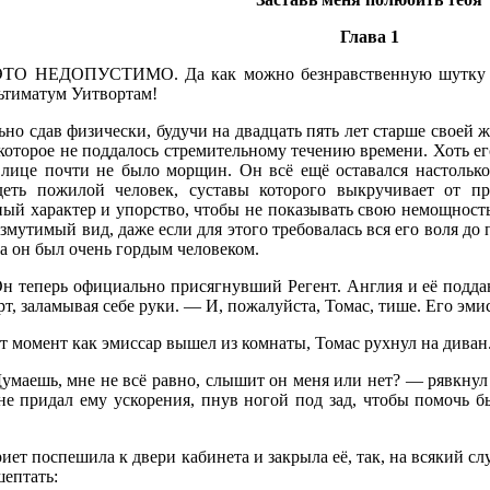
Глава 1
ТО НЕДОПУСТИМО. Да как можно безнравственную шутку ко
льтиматум Уитвортам!
но сдав физически, будучи на двадцать пять лет старше своей 
которое не поддалось стремительному течению времени. Хоть е
 лице почти не было морщин. Он всё ещё оставался настолько
деть пожилой человек, суставы которого выкручивает от п
ный характер и упорство, чтобы не показывать свою немощнос
змутимый вид, даже если для этого требовалась вся его воля до
 а он был очень гордым человеком.
н теперь официально присягнувший Регент. Англия и её поддан
т, заламывая себе руки. — И, пожалуйста, Томас, тише. Его эми
т момент как эмиссар вышел из комнаты, Томас рухнул на диван
умаешь, мне не всё равно, слышит он меня или нет? — рявкнул 
не придал ему ускорения, пнув ногой под зад, чтобы помочь б
иет поспешила к двери кабинета и закрыла её, так, на всякий с
шептать: