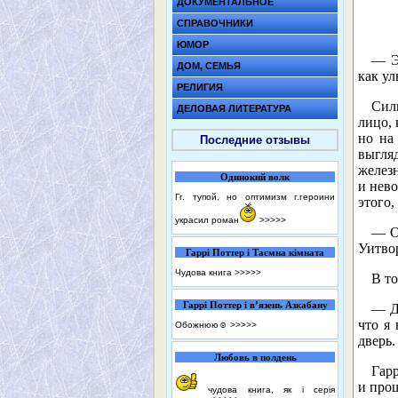
ДОКУМЕНТАЛЬНОЕ
СПРАВОЧНИКИ
ЮМОР
— Э
ДОМ, СЕМЬЯ
как у
РЕЛИГИЯ
Силь
ДЕЛОВАЯ ЛИТЕРАТУРА
лицо, 
но на
Последние отзывы
выгля
желез
Одинокий волк
и нево
Гг. тупой, но оптимизм г.героини
этого,
украсил роман
>>>>>
— О
Уитвор
Гаррі Поттер і Таємна кімната
Чудова книга
>>>>>
В то
Гаррі Поттер і в’язень Азкабану
— Д
что я 
Обожнюю☺️
>>>>>
дверь.
Любовь в полдень
Гарр
и про
чудова книга, як і серія