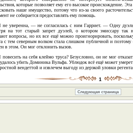
ьствия, которые позволяет ему его высокое происхождение. Эта 
ковать наше имущество, потому что из-за своего расточительст
ент не собирается предоставлять ему помощь.
 не уверенна, — не согласилась с ним Гарриет. — Одну дуэл
тря на тот старый запрет дуэлей, о котором эмиссару так 
ают вопросы, но их все ещё можно проигнорировать, поскольку
та с тем северным волком стала слишком публичной и поэтому
н в этом. Он мог отклонить вызов.
повесить на себя клеймо труса? Безусловно, он не мог отказать
удалось убить Доминика Вульфа. Ублюдок всё ещё может умереть
яростной вендеттой и извлечем выгоду из дерзкой уловки регента
1
Следующая страница