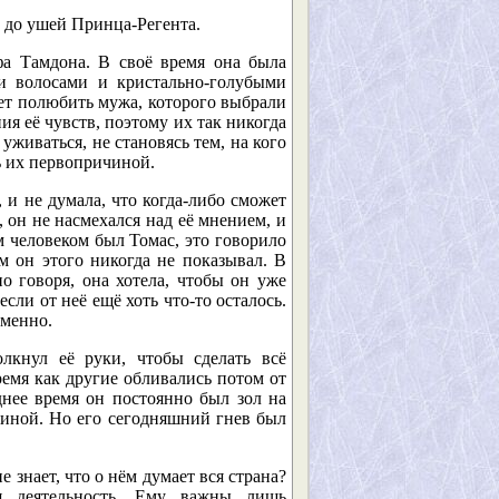
 до ушей Принца-Регента.
фа Тамдона. В своё время она была
ми волосами и кристально-голубыми
жет полюбить мужа, которого выбрали
ия её чувств, поэтому их так никогда
живаться, не становясь тем, на кого
ь их первопричиной.
 и не думала, что когда-либо сможет
, он не насмехался над её мнением, и
м человеком был Томас, это говорило
м он этого никогда не показывал. В
о говоря, она хотела, чтобы он уже
сли от неё ещё хоть что-то осталось.
еменно.
лкнул её руки, чтобы сделать всё
время как другие обливались потом от
нее время он постоянно был зол на
чиной. Но его сегодняшний гнев был
 знает, что о нём думает вся страна?
ая деятельность. Ему важны лишь