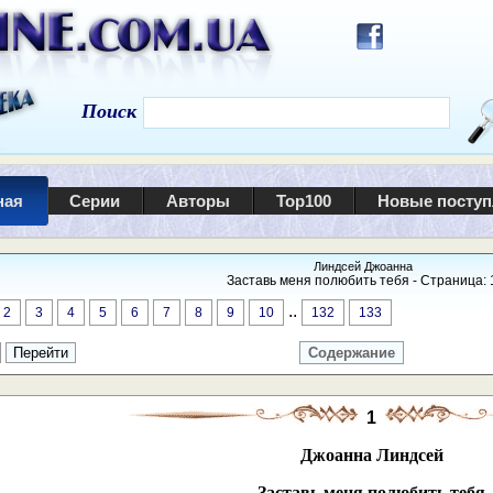
Поиск
ная
Серии
Авторы
Top100
Новые посту
Линдсей Джоанна
Заставь меня полюбить тебя - Страница: 
..
2
3
4
5
6
7
8
9
10
132
133
Содержание
1
Джоанна Линдсей
Заставь меня полюбить тебя