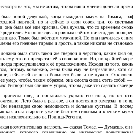
есмотря на это, мы не хотим, чтобы наши мнения донесли прямо
 была юной девушкой, когда выходила замуж на Томаса, гра
сходной партией, но и сейчас в свои сорок три, со светлы
и, она была всё ещё красива. Она думала, что со временем смо
ё родители. Но он не сделал ровным счётом ничего, для поощрен
озникло. Томас был жёстким мужчиной. Но она научилась с ним у
лены его гневные тирады и ярость, а также никогда не становяс
должна была стать такой же твёрдой и чёрствой, каким был он,
ть ему, что он превратил её в свою копию. Но, по крайней мере
ногда прислушивался к её предложениям. Исходя из того, каки
гом, потому, возможно, жена была ему не безразлична, хотя са
ипе, сейчас ей от него большего было и не нужно. Откровенн
ее умер, чтобы, таким образом, она смогла снова стать собой — е
ас Уитворт был слишком упрям, чтобы даже это сделать своевр
 принесла плед и попыталась укрыть его ноги, но он отто
оятельно. Лето было в разгаре, а он постоянно замерзал, в то 
 Он ненавидел свою немощность и больные суставы. В послед
 так как из-за старости уже не был тем сильным и крепким муж
влен исключительно на Принца-Регента.
кая возмутительная наглость, — сказал Томас. — Думаешь, он не
донист, которого совершенно не интересует политическ