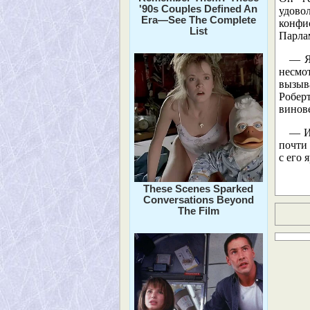
'90s Couples Defined An
удовол
Era—See The Complete
конфис
List
Парлам
— Я
несмо
вызыв
Робер
винове
— И 
почти 
с его 
These Scenes Sparked
Conversations Beyond
The Film