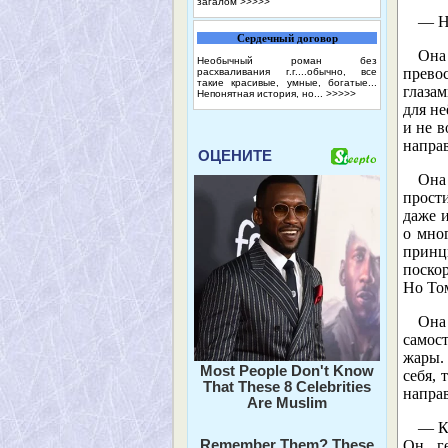
загалом
>>>>>
— Н
Сердечный договор
Она
Необычный роман без
прево
расхваливания г.г....обычно, все
такие красивые, умные, богатые...
глазам
Непонятная история, но...
>>>>>
для не
и не в
направ
ОЦЕНИТЕ
Она 
прости
даже и
о мно
принц
поскор
Но Том
Она
самост
жары.
Most People Don't Know
себя,
That These 8 Celebrities
напра
Are Muslim
— Ка
Remember Them? These
Он ге