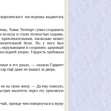
ролевского наследника выдвигать
жены, Томас Уитворт сумел сохранить
го волосы и стали полностью седыми,
 привлекательным, насколько может
ронзительной боли. Но у него был
ть окружающим и сохранять здоровый
 последней унции. Гордость требовала
ные в его руках, — сказала Гарриет
ссар ещё даже не вышел за дверь.
.
он на свою жену. — Да ему повезло,
ыстрее вылететь через эту треклятую
лучай, прежде чем повернуться к мужу