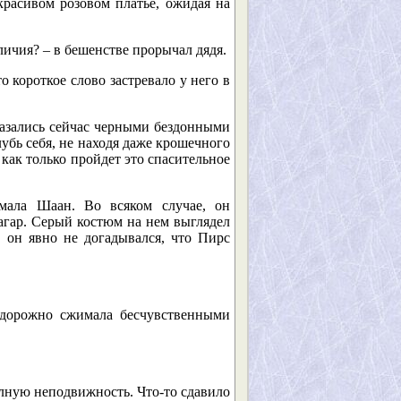
красивом розовом платье, ожидая на
ичия? – в бешенстве прорычал дядя.
то короткое слово застревало у него в
казались сейчас черными бездонными
лубь себя, не находя даже крошечного
 как только пройдет это спасительное
мала Шаан. Во всяком случае, он
загар. Серый костюм на нем выглядел
, он явно не догадывался, что Пирс
судорожно сжимала бесчувственными
олную неподвижность. Что-то сдавило