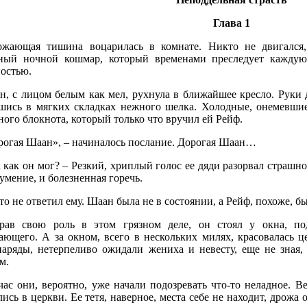
Глава 1
ожающая тишина воцарилась в комнате. Никто не двигался
ный ночной кошмар, который временами преследует каждую
ностью.
н, с лицом белым как мел, рухнула в ближайшее кресло. Руки 
шись в мягких складках нежного шелка. Холодные, онемевши
ого блокнота, который только что вручил ей Рейф.
рогая Шаан», – начиналось послание. Дорогая Шаан…
 как он мог? – Резкий, хриплый голос ее дяди разорвал страшно
умение, и болезненная горечь.
о не ответил ему. Шаан была не в состоянии, а Рейф, похоже, бы
рав свою роль в этом грязном деле, он стоял у окна, по
ающего. А за окном, всего в нескольких милях, красовалась це
наряды, нетерпеливо ожидали жениха и невесту, еще не зная,
м.
час они, вероятно, уже начали подозревать что-то неладное. В
ись в церкви. Ее тетя, наверное, места себе не находит, дрожа