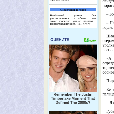
свиде
загалом
>>>>>
пороге
Сердечный договор
– Бо
Необычный роман без
расхваливания г.г....обычно, все
такие красивые, умные, богатые...
– Не
Непонятная история, но...
>>>>>
горле.
Шаа
ОЦЕНИТЕ
озерам
уголка
всепо
«А 
опреде
торже
собира
Пи
Ее 
пальц
Remember The Justin
Timberlake Moment That
Defined The 2000s?
– Я
Губы