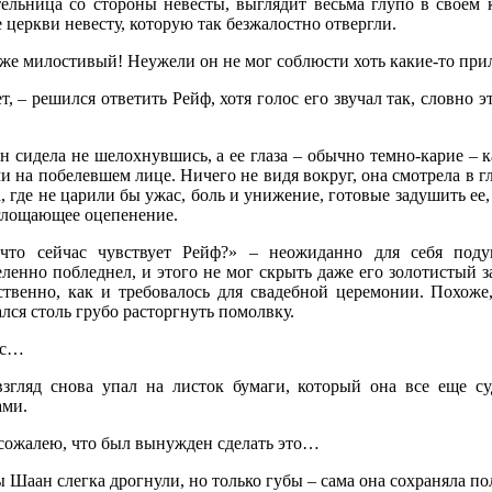
тельница со стороны невесты, выглядит весьма глупо в своем 
 церкви невесту, которую так безжалостно отвергли.
же милостивый! Неужели он не мог соблюсти хоть какие-то прил
т, – решился ответить Рейф, хотя голос его звучал так, словно э
н сидела не шелохнувшись, а ее глаза – обычно темно-карие – 
и на побелевшем лице. Ничего не видя вокруг, она смотрела в г
, где не царили бы ужас, боль и унижение, готовые задушить ее,
глощающее оцепенение.
что сейчас чувствует Рейф?» – неожиданно для себя поду
ленно побледнел, и этого не мог скрыть даже его золотистый 
ственно, как и требовалось для свадебной церемонии. Похоже
лся столь грубо расторгнуть помолвку.
рс…
взгляд снова упал на листок бумаги, который она все еще 
ами.
 сожалею, что был вынужден сделать это…
 Шаан слегка дрогнули, но только губы – сама она сохраняла п