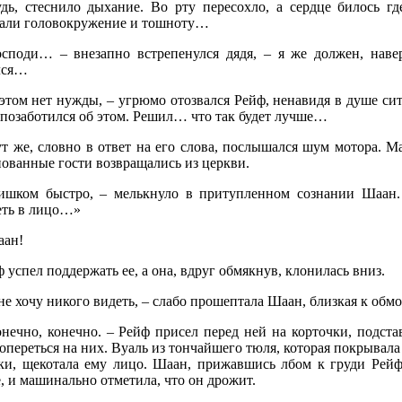
удь, стеснило дыхание. Во рту пересохло, а сердце билось гд
али головокружение и тошноту…
осподи… – внезапно встрепенулся дядя, – я же должен, навер
лся…
 этом нет нужды, – угрюмо отозвался Рейф, ненавидя в душе си
 позаботился об этом. Решил… что так будет лучше…
ут же, словно в ответ на его слова, послышался шум мотора. М
нованные гости возвращались из церкви.
ишком быстро, – мелькнуло в притупленном сознании Шаан. 
еть в лицо…»
аан!
 успел поддержать ее, а она, вдруг обмякнув, клонилась вниз.
не хочу никого видеть, – слабо прошептала Шаан, близкая к обмо
онечно, конечно. – Рейф присел перед ней на корточки, подста
опереться на них. Вуаль из тончайшего тюля, которая покрывала
ки, щекотала ему лицо. Шаан, прижавшись лбом к груди Рейфа,
, и машинально отметила, что он дрожит.