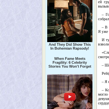
ей гр
вызыв
– Г
собра
– В
Я уже
И т
взвол
And They Did Show This
In Bohemian Rapsody!
«Сл
смотр
When Fame Meets
Fragility: 6 Celebrity
– Ш
Stories You Won't Forget
Рейф
– Я 
– К
могло 
девуш
сердце