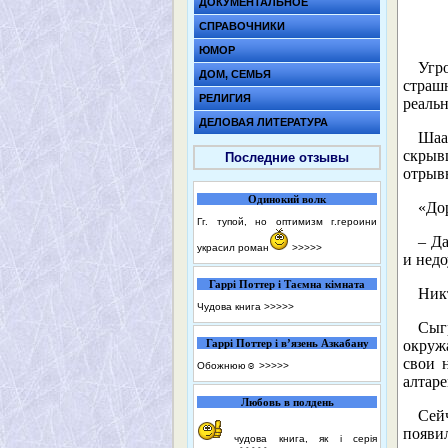
ДОКУМЕНТАЛЬНОЕ
СПРАВОЧНИКИ
ЮМОР
Угр
ДОМ, СЕМЬЯ
страш
РЕЛИГИЯ
реаль
ДЕЛОВАЯ ЛИТЕРАТУРА
Шаа
скрыв
Последние отзывы
отрывн
Одинокий волк
«До
Гг. тупой, но оптимизм г.героини
– Да
украсил роман
>>>>>
и недо
Гаррі Поттер і Таємна кімната
Никт
Чудова книга
>>>>>
Сыг
Гаррі Поттер і в’язень Азкабану
окруж
свои 
Обожнюю☺️
>>>>>
алтаре
Любовь в полдень
Сей
появил
чудова книга, як і серія