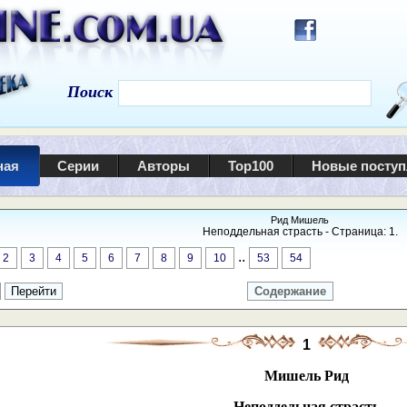
Поиск
ная
Серии
Авторы
Top100
Новые посту
Рид Мишель
Неподдельная страсть - Страница: 1.
..
2
3
4
5
6
7
8
9
10
53
54
Содержание
1
Мишель Рид
Неподдельная страсть