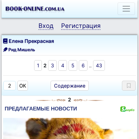
Вход
Регистрация
Елена Прекрасная
Рид Мишель
1
2
3
4
5
6
..
43
Содержание
2