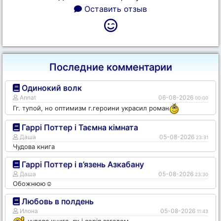
Оставить отзыв
Последние комментарии
Одинокий волк
Annat
06-08-2026
00:00
Гг. тупой, но оптимизм г.героини украсил роман
Гаррі Поттер і Таємна кімната
Даша
05-08-2026
23:31
Чудова книга
Гаррі Поттер і в’язень Азкабану
Даша
05-08-2026
23:30
Обожнюю☺️
Любовь в полдень
Илона
05-08-2026
11:43