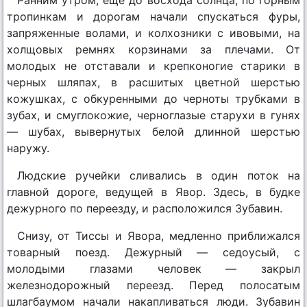
тропинкам и дорогам начали спускаться фуры,
запряженные волами, и колхозники с ивовыми, на
холщовых ремнях корзинами за плечами. От
молодых не отставали и крепконогие старики в
черных шляпах, в расшитых цветной шерстью
кожушках, с обкуренными до черноты трубками в
зубах, и смуглокожие, черноглазые старухи в гунях
— шубах, вывернутых белой длинной шерстью
наружу.
Людские ручейки сливались в один поток на
главной дороге, ведущей в Явор. Здесь, в будке
дежурного по переезду, и расположился Зубавин.
Снизу, от Тиссы и Явора, медленно приближался
товарный поезд. Дежурный — седоусый, с
молодыми глазами человек — закрыл
железнодорожный переезд. Перед полосатым
шлагбаумом начали накапливаться люди. Зубавин