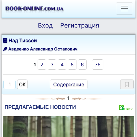
Вход
Регистрация
Над Тиссой
Авдеенко Александр Остапович
1
2
3
4
5
6
..
76
Содержание
1