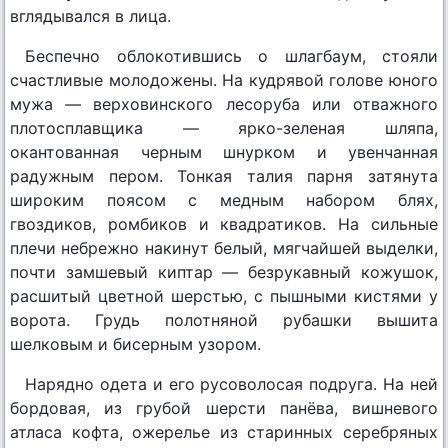
вглядывался в лица.
Беспечно облокотившись о шлагбаум, стояли
счастливые молодожены. На кудрявой голове юного
мужа — верховинского лесоруба или отважного
плотосплавщика — ярко-зеленая шляпа,
окантованная черным шнурком и увенчанная
радужным пером. Тонкая талия парня затянута
широким поясом с медным набором блях,
гвоздиков, ромбиков и квадратиков. На сильные
плечи небрежно накинут белый, мягчайшей выделки,
почти замшевый киптар — безрукавный кожушок,
расшитый цветной шерстью, с пышными кистями у
ворота. Грудь полотняной рубашки вышита
шелковым и бисерным узором.
Нарядно одета и его русоволосая подруга. На ней
бордовая, из грубой шерсти панёва, вишневого
атласа кофта, ожерелье из старинных серебряных