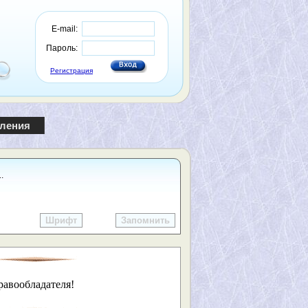
E-mail:
Пароль:
Регистрация
пления
.
Шрифт
Запомнить
равообладателя!