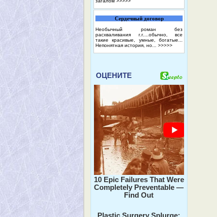
загалом
>>>>>
Сердечный договор
Необычный роман без
расхваливания г.г....обычно, все
такие красивые, умные, богатые...
Непонятная история, но...
>>>>>
ОЦЕНИТЕ
10 Epic Failures That Were
Completely Preventable —
Find Out
Plastic Surgery Splurge: