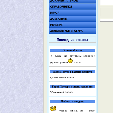
ДОКУМЕНТАЛЬНОЕ
СПРАВОЧНИКИ
ЮМОР
ДОМ, СЕМЬЯ
РЕЛИГИЯ
ДЕЛОВАЯ ЛИТЕРАТУРА
Последние отзывы
Одинокий волк
Гг. тупой, но оптимизм г.героини
украсил роман
>>>>>
Гаррі Поттер і Таємна кімната
Чудова книга
>>>>>
Гаррі Поттер і в’язень Азкабану
Обожнюю☺️
>>>>>
Любовь в полдень
чудова книга, як і серія