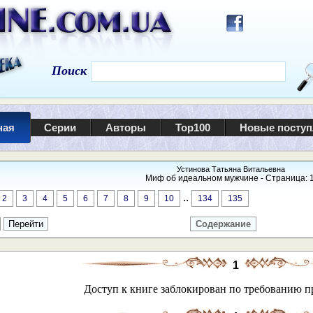
Поиск
ная
Серии
Авторы
Top100
Новые посту
Устинова Татьяна Витальевна
Миф об идеальном мужчине - Страница: 1
..
2
3
4
5
6
7
8
9
10
134
135
Содержание
1
Доступ к книге заблокирован по требованию п