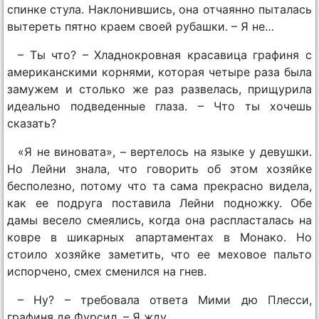
спинке стула. Наклонившись, она отчаянно пыталась
вытереть пятно краем своей рубашки. – Я не…
– Ты что? – Хладнокровная красавица графиня с
американскими корнями, которая четыре раза была
замужем и столько же раз развелась, прищурила
идеально подведенные глаза. – Что ты хочешь
сказать?
«Я не виновата», – вертелось на языке у девушки.
Но Лейни знала, что говорить об этом хозяйке
бесполезно, потому что та сама прекрасно видела,
как ее подруга поставила Лейни подножку. Обе
дамы весело смеялись, когда она распласталась на
ковре в шикарных апартаментах в Монако. Но
стоило хозяйке заметить, что ее меховое пальто
испорчено, смех сменился на гнев.
– Ну? – требовала ответа Мими дю Плесси,
графиня де Фурсил. – Я жду.