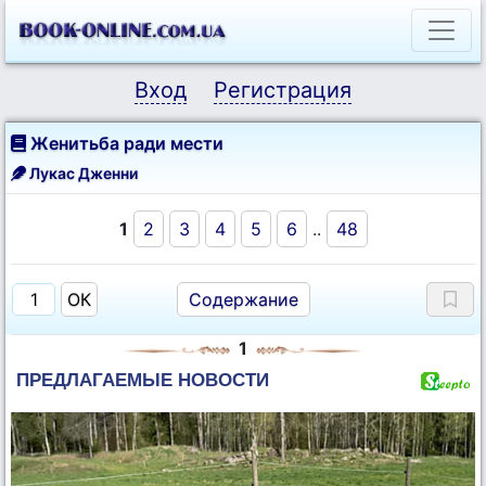
Вход
Регистрация
Женитьба ради мести
Лукас Дженни
1
2
3
4
5
6
..
48
Содержание
1