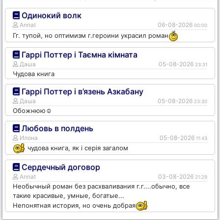
Одинокий волк
Annat
06-08-2026
00:00
Гг. тупой, но оптимизм г.героини украсил роман
Гаррі Поттер і Таємна кімната
Даша
05-08-2026
23:31
Чудова книга
Гаррі Поттер і в’язень Азкабану
Даша
05-08-2026
23:30
Обожнюю☺️
Любовь в полдень
Илона
05-08-2026
11:43
чудова книга, як і серія загалом
Сердечный договор
Annat
03-08-2026
21:29
Необычный роман без расхваливания г.г....обычно, все
такие красивые, умные, богатые...
Непонятная история, но очень добрая