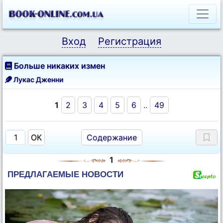
Вход
Регистрация
Больше никаких измен
Лукас Дженни
1
2
3
4
5
6
..
49
Содержание
1