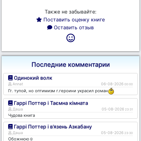
Также не забывайте:
Поставить оценку книге
Оставить отзыв
Последние комментарии
Одинокий волк
Annat
06-08-2026
00:00
Гг. тупой, но оптимизм г.героини украсил роман
Гаррі Поттер і Таємна кімната
Даша
05-08-2026
23:31
Чудова книга
Гаррі Поттер і в’язень Азкабану
Даша
05-08-2026
23:30
Обожнюю☺️