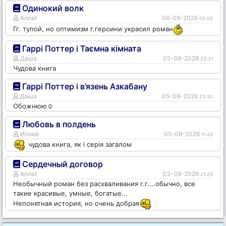
Одинокий волк
Annat
06-08-2026
00:00
Гг. тупой, но оптимизм г.героини украсил роман
Гаррі Поттер і Таємна кімната
Даша
05-08-2026
23:31
Чудова книга
Гаррі Поттер і в’язень Азкабану
Даша
05-08-2026
23:30
Обожнюю☺️
Любовь в полдень
Илона
05-08-2026
11:43
чудова книга, як і серія загалом
Сердечный договор
Annat
03-08-2026
21:29
Необычный роман без расхваливания г.г....обычно, все
такие красивые, умные, богатые...
Непонятная история, но очень добрая