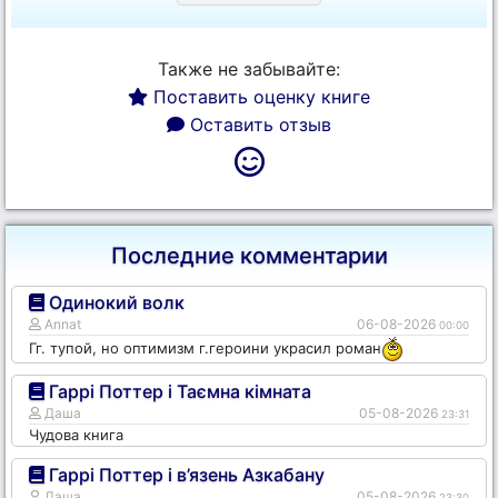
Также не забывайте:
Поставить оценку книге
Оставить отзыв
Последние комментарии
Одинокий волк
Annat
06-08-2026
00:00
Гг. тупой, но оптимизм г.героини украсил роман
Гаррі Поттер і Таємна кімната
Даша
05-08-2026
23:31
Чудова книга
Гаррі Поттер і в’язень Азкабану
Даша
05-08-2026
23:30