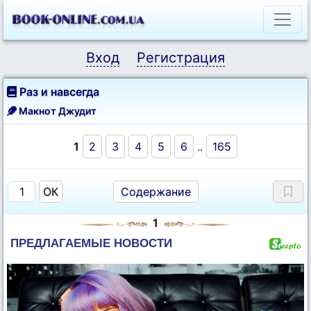
Вход
Регистрация
Раз и навсегда
Макнот Джудит
1
2
3
4
5
6
..
165
Содержание
1