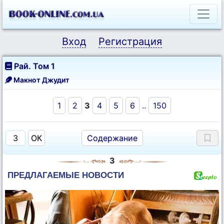
Вход
Регистрация
Рай. Том 1
Макнот Джудит
1
2
3
4
5
6
..
150
Содержание
3