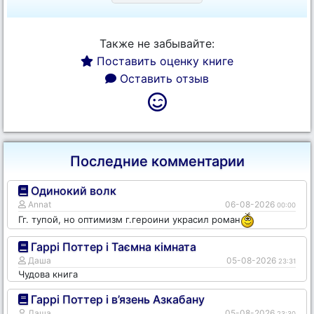
Также не забывайте:
Поставить оценку книге
Оставить отзыв
Последние комментарии
Одинокий волк
Annat
06-08-2026
00:00
Гг. тупой, но оптимизм г.героини украсил роман
Гаррі Поттер і Таємна кімната
Даша
05-08-2026
23:31
Чудова книга
Гаррі Поттер і в’язень Азкабану
Даша
05-08-2026
23:30