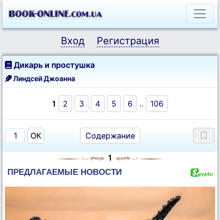
Вход
Регистрация
Дикарь и простушка
Линдсей Джоанна
1
2
3
4
5
6
..
106
Содержание
1