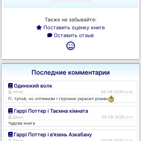
Также не забывайте:
Поставить оценку книге
Оставить отзыв
Последние комментарии
Одинокий волк
Annat
06-08-2026
00:00
Гг. тупой, но оптимизм г.героини украсил роман
Гаррі Поттер і Таємна кімната
Даша
05-08-2026
23:31
Чудова книга
Гаррі Поттер і в’язень Азкабану
Даша
05-08-2026
23:30