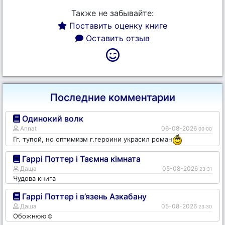
Также не забывайте:
Поставить оценку книге
Оставить отзыв
Последние комментарии
Одинокий волк
Annat
06-08-2026
00:00
Гг. тупой, но оптимизм г.героини украсил роман
Гаррі Поттер і Таємна кімната
Даша
05-08-2026
23:31
Чудова книга
Гаррі Поттер і в’язень Азкабану
Даша
05-08-2026
23:30
Обожнюю☺️