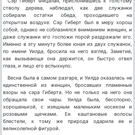
Сэр Гиберт Фицалан, прислонившись к толстому
стволу дерева, наблюдал, как две служанки
собирали остатки обеда, проходившего на
открытом воздухе. Сэр Гиберт был в меру хорош
собой, однако не соблазнялся вниманием женщин, и
даже служанки его госпожи порой раздражали его.
Именно в эту минуту более юная из двух служанок,
по имени Уилда, бросила на него взгляд. Заметив,
как вызывающе она держится, он быстро отвел
глаза, и лицо его вспыхнуло.
Весна была в самом разгаре, и Уилда оказалась не
единственной из женщин, бросавших пламенные
взоры на сэра Гиберта. Но не только на него она
обращала свои чары. Уилда была, бесспорно,
хорошенькой, с изящным маленьким носиком и
розовыми щечками. Ее каштановые волосы
блестели, к тому же природа одарила ее и
великолепной фигурой.