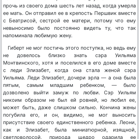
прочь из своего дома шесть лет назад, когда умерла
ее мать. Он отправил ее в крепость Першвик вместе
с Беатрисой, сестрой ее матери, потому что ему
невыносимо было постоянно видеть ту, что так
напоминала любимую жену.
Гиберт не мог постичь этого поступка, но ведь ему
не довелось близко знать сэра Уильяма
Монтвинского, хотя и поселился в его доме вместе
с леди Элизабет, когда она стала женой сэра
Уильяма. Леди Элизабет, дочери эрла — а она была
пятым, самым младшим ребенком, — было
дозволено выйти замуж по любви. Сэр Уильям
никоим образом не был ей ровней, но любил ее,
может быть, даже слишком сильно. Кончина жены
погубила его, и он, видимо, не мог выносить
присутствие своего единственного ребенка. Леони,
как и Элизабет, была миниатюрной, изящной,
светловолосой, природа щедро одарила ее