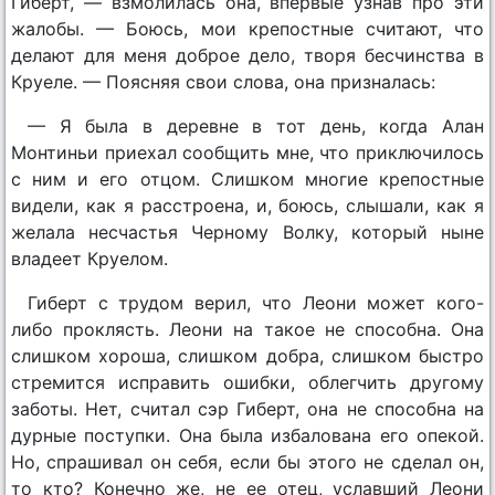
Гиберт, — взмолилась она, впервые узнав про эти
жалобы. — Боюсь, мои крепостные считают, что
делают для меня доброе дело, творя бесчинства в
Круеле. — Поясняя свои слова, она призналась:
— Я была в деревне в тот день, когда Алан
Монтиньи приехал сообщить мне, что приключилось
с ним и его отцом. Слишком многие крепостные
видели, как я расстроена, и, боюсь, слышали, как я
желала несчастья Черному Волку, который ныне
владеет Круелом.
Гиберт с трудом верил, что Леони может кого-
либо проклясть. Леони на такое не способна. Она
слишком хороша, слишком добра, слишком быстро
стремится исправить ошибки, облегчить другому
заботы. Нет, считал сэр Гиберт, она не способна на
дурные поступки. Она была избалована его опекой.
Но, спрашивал он себя, если бы этого не сделал он,
то кто? Конечно же, не ее отец, уславший Леони