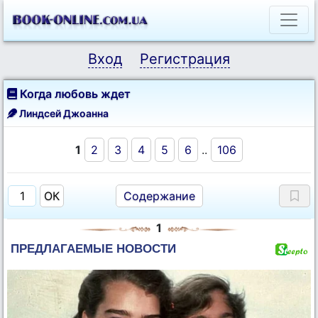
Вход
Регистрация
Когда любовь ждет
Линдсей Джоанна
1
2
3
4
5
6
..
106
Содержание
1