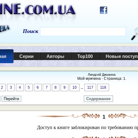
Поиск
ная
Серии
Авторы
Top100
Новые посту
Линдсей Джоанна
Мой мужчина - Страница: 1.
..
2
3
4
5
6
7
8
9
10
117
118
Содержание
1
Доступ к книге заблокирован по требованию п