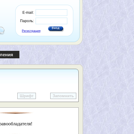
E-mail:
Пароль:
Регистрация
пления
Шрифт
Запомнить
равообладателя!