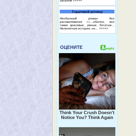
загалом
>>>>>
Сердечный договор
Необычный роман без
расхваливания г.г....обычно, все
такие красивые, умные, богатые...
Непонятная история, но...
>>>>>
ОЦЕНИТЕ
Think Your Crush Doesn't
Notice You? Think Again