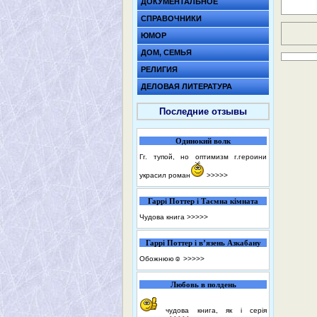
ДОКУМЕНТАЛЬНОЕ
СПРАВОЧНИКИ
ЮМОР
ДОМ, СЕМЬЯ
РЕЛИГИЯ
ДЕЛОВАЯ ЛИТЕРАТУРА
Последние отзывы
Одинокий волк
Гг. тупой, но оптимизм г.героини
украсил роман
>>>>>
Гаррі Поттер і Таємна кімната
Чудова книга
>>>>>
Гаррі Поттер і в’язень Азкабану
Обожнюю☺️
>>>>>
Любовь в полдень
чудова книга, як і серія