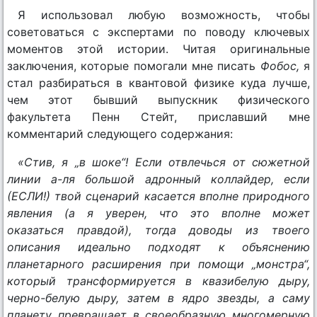
Я использовал любую возможность, чтобы
советоваться с экспертами по поводу ключевых
моментов этой истории. Читая оригинальные
заключения, которые помогали мне писать
Фобос,
я
стал разбираться в квантовой физике куда лучше,
чем этот бывший выпускник физического
факультета Пенн Стейт, приславший мне
комментарий следующего содержания:
«Стив, я „в шоке“! Если отвлечься от сюжетной
линии а-ля большой адронный коллайдер, если
(ЕСЛИ!) твой сценарий касается вполне природного
явления (а я уверен, что это вполне может
оказаться правдой), тогда доводы из твоего
описания идеально подходят к объяснению
планетарного расширения при помощи „монстра“,
который трансформируется в квазибелую дыру,
черно-белую дыру, затем в ядро звезды, а саму
планету превращает в своеобразную многомерную