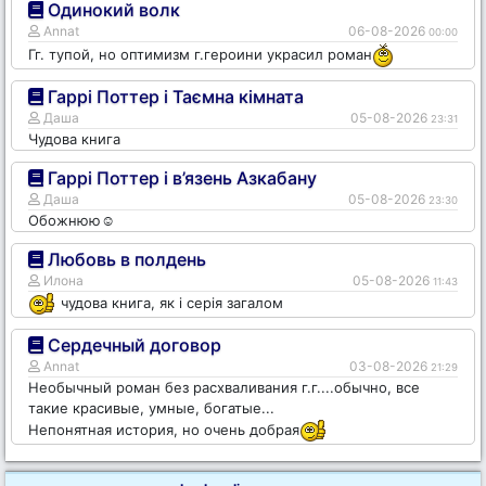
Одинокий волк
Annat
06-08-2026
00:00
Гг. тупой, но оптимизм г.героини украсил роман
Гаррі Поттер і Таємна кімната
Даша
05-08-2026
23:31
Чудова книга
Гаррі Поттер і в’язень Азкабану
Даша
05-08-2026
23:30
Обожнюю☺️
Любовь в полдень
Илона
05-08-2026
11:43
чудова книга, як і серія загалом
Сердечный договор
Annat
03-08-2026
21:29
Необычный роман без расхваливания г.г....обычно, все
такие красивые, умные, богатые...
Непонятная история, но очень добрая