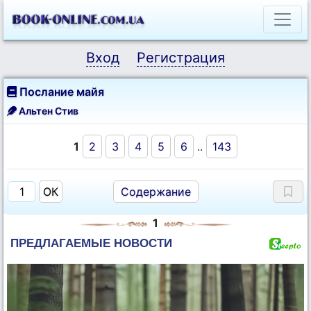
Вход
Регистрация
Послание майя
Альтен Стив
1
2
3
4
5
6
..
143
Содержание
1