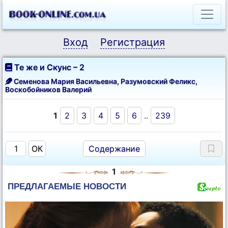
Вход
Регистрация
Те же и Скунс – 2
Семенова Мария Васильевна
,
Разумовский Феликс
,
Воскобойников Валерий
1
2
3
4
5
6
..
239
Содержание
1