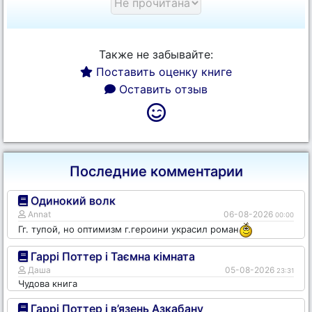
Также не забывайте:
Поставить оценку книге
Оставить отзыв
Последние комментарии
Одинокий волк
Annat
06-08-2026
00:00
Гг. тупой, но оптимизм г.героини украсил роман
Гаррі Поттер і Таємна кімната
Даша
05-08-2026
23:31
Чудова книга
Гаррі Поттер і в’язень Азкабану