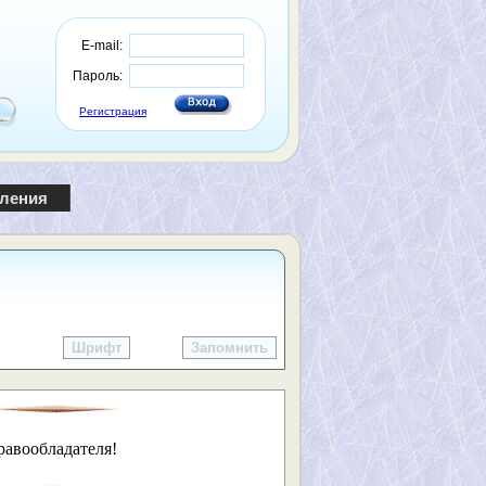
E-mail:
Пароль:
Регистрация
пления
Шрифт
Запомнить
равообладателя!