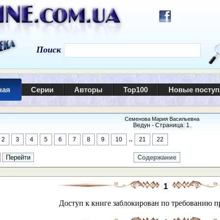
Поиск
ная
Серии
Авторы
Top100
Новые посту
Семенова Мария Васильевна
Ведун - Страница: 1.
..
2
3
4
5
6
7
8
9
10
21
22
Содержание
1
Доступ к книге заблокирован по требованию п