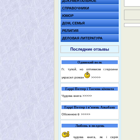
ДОКУМЕНТАЛЬНОЕ
СПРАВОЧНИКИ
ЮМОР
ДОМ, СЕМЬЯ
РЕЛИГИЯ
ДЕЛОВАЯ ЛИТЕРАТУРА
Последние отзывы
Одинокий волк
Гг. тупой, но оптимизм г.героини
украсил роман
>>>>>
Гаррі Поттер і Таємна кімната
Чудова книга
>>>>>
Гаррі Поттер і в’язень Азкабану
Обожнюю☺️
>>>>>
Любовь в полдень
чудова книга, як і серія