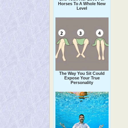
Horses To A Whole New
Level
The Way You Sit Could
Expose Your True
Personality