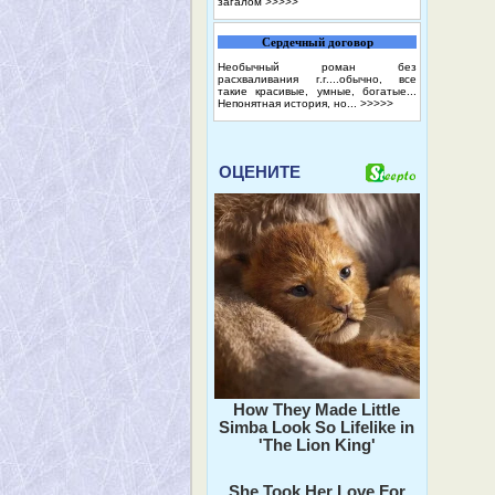
загалом
>>>>>
Сердечный договор
Необычный роман без
расхваливания г.г....обычно, все
такие красивые, умные, богатые...
Непонятная история, но...
>>>>>
ОЦЕНИТЕ
How They Made Little
Simba Look So Lifelike in
'The Lion King'
She Took Her Love For