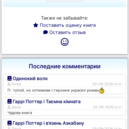
Также не забывайте:
Поставить оценку книге
Оставить отзыв
Последние комментарии
Одинокий волк
Annat
06-08-2026
00:00
Гг. тупой, но оптимизм г.героини украсил роман
Гаррі Поттер і Таємна кімната
Даша
05-08-2026
23:31
Чудова книга
Гаррі Поттер і в’язень Азкабану
Даша
05-08-2026
23:30