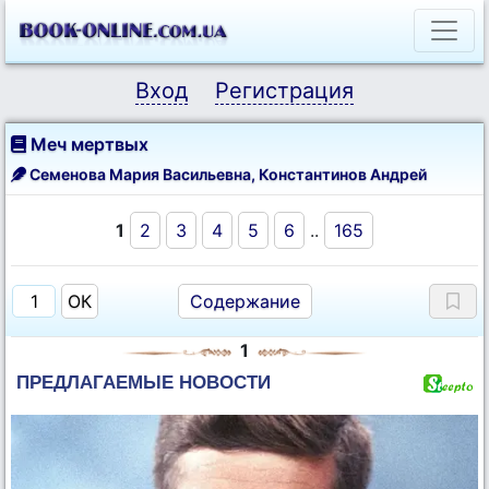
Вход
Регистрация
Меч мертвых
Семенова Мария Васильевна
,
Константинов Андрей
1
2
3
4
5
6
..
165
Содержание
1