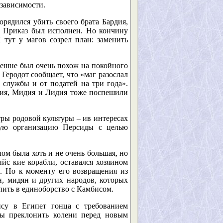
зависимости.
рядился убить своего брата Бардия,
. Приказ был исполнен. Но кончину
тут у магов созрел план: заменить
нешне был очень похож на покойного
Геродот сообщает, что «маг разослал
 службы и от податей на три года».
ния, Мидия и Лидия тоже поспешили
тры родовой культуры – ив интересах
ную организацию Персиды с целью
ом была хоть и не очень большая, но
йс кие корабли, оставался хозяином
я. Но к моменту его возвращения из
н, мидян и других народов, которых
пить в единоборство с Камбисом.
ису в Египет гонца с требованием
обы преклонить колени перед новым