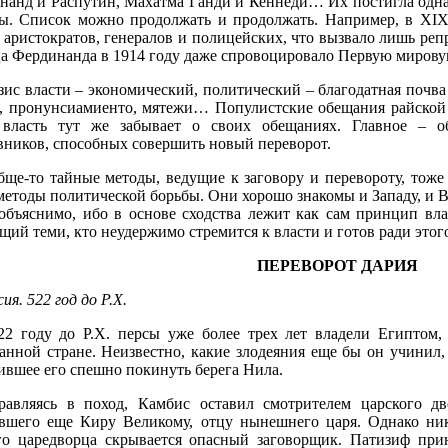
нанд и Распутин, Махатма Ганди и Кеннеди… Их постигла одна у
ы. Список можно продолжать и продолжать. Например, в XIX
 аристократов, генералов и полицейских, что вызвало лишь реп
а Фердинанда в 1914 году даже спровоцировало Первую мирову
зис власти – экономический, политический – благодатная почва
, пронунсиамиенто, мятежи… Популистские обещания райской
 власть тут же забывает о своих обещаниях. Главное – о
вников, способных совершить новый переворот.
бще-то тайные методы, ведущие к заговору и перевороту, тоже 
етоды политической борьбы. Они хорошо знакомы и Западу, и В
 объяснимо, ибо в основе сходства лежит как сам принцип вла
ий теми, кто неудержимо стремится к власти и готов ради этого
ПЕРЕВОРОТ ДАРИЯ
ия. 522 год до Р.Х.
22 году до Р.Х. персы уже более трех лет владели Египтом,
ванной стране. Неизвестно, какие злодеяния еще бы он учинил,
ившее его спешно покинуть берега Нила.
равляясь в поход, Камбис оставил смотрителем царского д
вшего еще Киру Великому, отцу нынешнего царя. Однако ник
го царедворца скрывается опасный заговорщик. Патизиф при