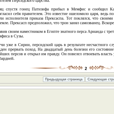
ителем Персидского царства.
яц спустя гонец Патизифа прибыл в Мемфис и сообщил Кам
гласил себя правителем. Это известие ошеломило царя, ведь п
ли исполнителя приказа Прексаспа. Тот поклялся, что своими
емле. Прексасп предположил, что трон занял самозванец. Вскоре
авив своим наместником в Египте знатного перса Арианда с тре
мфиса в Сузы.
учи уже в Сирии, персидский царь в результате несчастного сл
ден прервать поход. На двадцатый день болезни его состояние
йших персов и открыл им правду. Он повелел отвоевать власть
бардией.
2
Предыдущая страница
Следующая стр