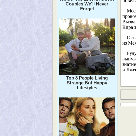
повел
Couples We'll Never
Forget
Мес
провоз
Вызва
Кира з
Ост
из Ме
Буд
вынуж
знатне
и Лже
Top 8 People Living
Strange But Happy
Lifestyles