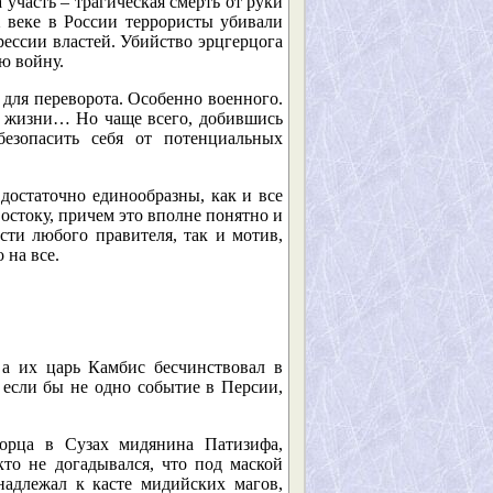
часть – трагическая смерть от руки
 веке в России террористы убивали
рессии властей. Убийство эрцгерцога
ю войну.
 для переворота. Особенно военного.
 жизни… Но чаще всего, добившись
безопасить себя от потенциальных
достаточно единообразны, как и все
остоку, причем это вполне понятно и
сти любого правителя, так и мотив,
 на все.
 а их царь Камбис бесчинствовал в
 если бы не одно событие в Персии,
ворца в Сузах мидянина Патизифа,
то не догадывался, что под маской
надлежал к касте мидийских магов,