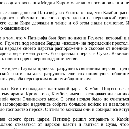
ые со дня завоевания Мидии Киром мечтали о восстановлении не
ные люди донесли Патизифу из Египта о том, что Камбис распо
родного любимца и опасного претендента на персидский трон
его сына Кира держали в тайне и об этом знали немногие. И 
го самозванцем.
о в том, что у Патизифа был брат по имени Гаумата, который в
. Гаумата под именем Бардия «взошел» на персидский престол. 
ем народам своего царства распоряжение о свободе от военной
ярная мера имела успех. Его признали персы в Сузах; Вавило
ть нового царя в верноподданничестве.
о же время Гаумата приказал разрушить святилища персов – цен
ской знати пытался разрушить еще сохранившуюся общин
ения ущерба персидским воинам-общинникам.
ко в Египте находился настоящий царь – Камбис. Под его начал
я ему армия. Кроме того, Камбис, имея в распоряжении финики
чной части Эллинского моря. С этим нельзя было не считатьс
а заговорщики надеялись собрать большое войско из вавилоня
ло господство персов. С этим-то войском они и собирались всту
лав своего брата царем, Патизиф решил отправить к Камб
вольно отказаться от царской власти и явиться в Сузы, чт