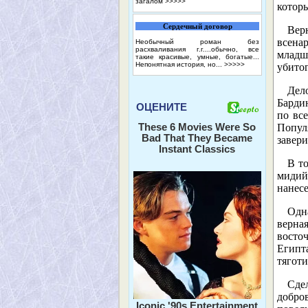
загалом
>>>>>
котор
Сердечный договор
Вер
всена
Необычный роман без
расхваливания г.г....обычно, все
младш
такие красивые, умные, богатые...
Непонятная история, но...
>>>>>
убито
Дел
Бардию
ОЦЕНИТЕ
по вс
These 6 Movies Were So
Попул
Bad That They Became
завери
Instant Classics
В т
мидий
нанес
Одна
верна
восто
Египт
тяготи
Сде
добро
Iconic '90s Entertainment