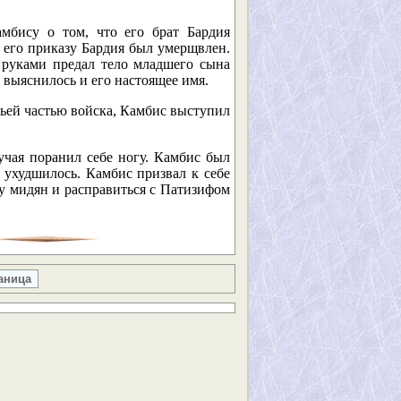
бису о том, что его брат Бардия
о его приказу Бардия был умерщвлен.
 руками предал тело младшего сына
 выяснилось и его настоящее имя.
тьей частью войска, Камбис выступил
учая поранил себе ногу. Камбис был
 ухудшилось. Камбис призвал к себе
 у мидян и расправиться с Патизифом
аница