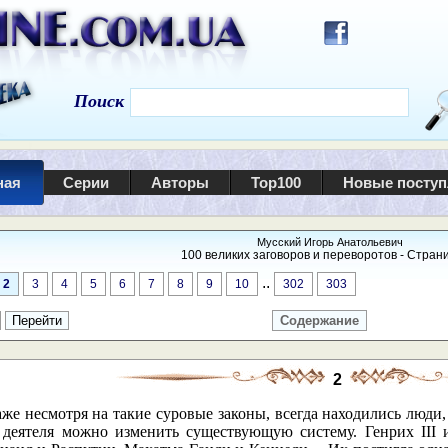
Поиск
ная
Серии
Авторы
Top100
Новые посту
Мусский Игорь Анатольевич
100 великих заговоров и переворотов - Страни
..
2
3
4
5
6
7
8
9
10
302
303
Содержание
2
аже несмотря на такие суровые законы, всегда находились люди
 деятеля можно изменить существующую систему. Генрих III и