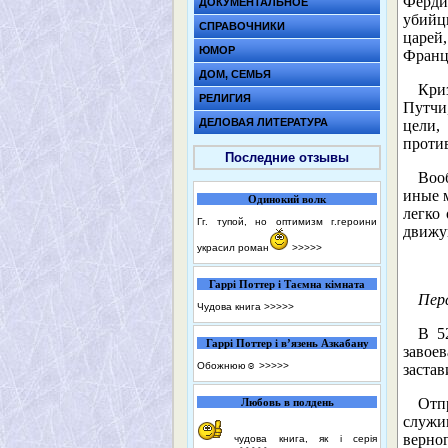
Ферди
ДОКУМЕНТАЛЬНОЕ
убийц
СПРАВОЧНИКИ
царей,
ЮМОР
Франц
ДОМ, СЕМЬЯ
Кри
РЕЛИГИЯ
Путчи
ДЕЛОВАЯ ЛИТЕРАТУРА
цели,
проти
Последние отзывы
Воо
иные м
Одинокий волк
легко
Гг. тупой, но оптимизм г.героини
движущ
украсил роман
>>>>>
Гаррі Поттер і Таємна кімната
Перс
Чудова книга
>>>>>
В 5
Гаррі Поттер і в’язень Азкабану
завое
Обожнюю☺️
>>>>>
застав
Отп
Любовь в полдень
служи
верно
чудова книга, як і серія