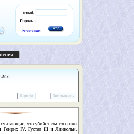
E-mail:
Пароль:
Регистрация
пления
ца: 2.
Шрифт
Запомнить
, считающие, что убийством того или
 Генрих IV, Густав III и Линкольн,