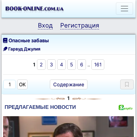
Вход
Регистрация
Опасные забавы
Гарвуд Джулия
1
2
3
4
5
6
..
161
Содержание
1