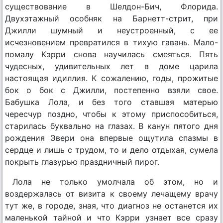
существование в Шелдон-Бич, Флорида.
Двухэтажный особняк на Барнетт-стрит, при
Джилли шумный и неустроенный, с ее
исчезновением превратился в тихую гавань. Мало-
помалу Кэрри снова научилась смеяться. Пять
чудесных, удивительных лет в доме царила
настоящая идиллия. К сожалению, годы, прожитые
бок о бок с Джилли, постепенно взяли свое.
Бабушка Лола, и без того ставшая матерью
чересчур поздно, чтобы к этому приспособиться,
старилась буквально на глазах. В канун пятого дня
рождения Эвери она впервые ощутила спазмы в
сердце и лишь с трудом, то и дело отдыхая, сумела
покрыть глазурью праздничный пирог.
Лола не только умолчала об этом, но и
воздержалась от визита к своему лечащему врачу
тут же, в городе, зная, что диагноз не останется их
маленькой тайной и что Кэрри узнает все сразу