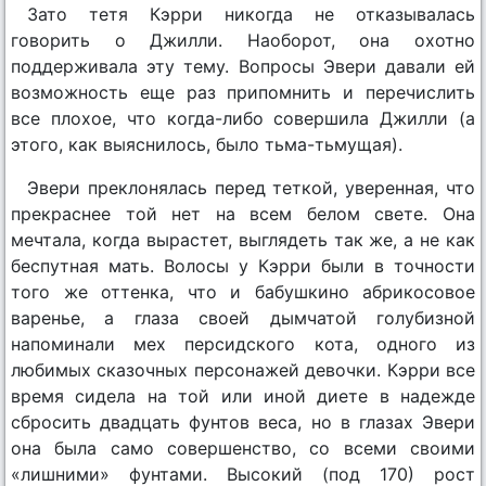
Зато тетя Кэрри никогда не отказывалась
говорить о Джилли. Наоборот, она охотно
поддерживала эту тему. Вопросы Эвери давали ей
возможность еще раз припомнить и перечислить
все плохое, что когда-либо совершила Джилли (а
этого, как выяснилось, было тьма-тьмущая).
Эвери преклонялась перед теткой, уверенная, что
прекраснее той нет на всем белом свете. Она
мечтала, когда вырастет, выглядеть так же, а не как
беспутная мать. Волосы у Кэрри были в точности
того же оттенка, что и бабушкино абрикосовое
варенье, а глаза своей дымчатой голубизной
напоминали мех персидского кота, одного из
любимых сказочных персонажей девочки. Кэрри все
время сидела на той или иной диете в надежде
сбросить двадцать фунтов веса, но в глазах Эвери
она была само совершенство, со всеми своими
«лишними» фунтами. Высокий (под 170) рост