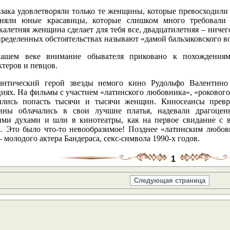
ьзака удовлетворяли только те женщины, которые превосходили 
зняли юные красавицы, которые слишком много требовали
калетняя женщина сделает для тебя все, двадцатилетняя – нич
ределенных обстоятельствах называют «дамой бальзаковского во
ашем веке внимание обывателя приковано к похождениям
теров и певцов.
антический герой звезды немого кино Рудольфо Валентино 
циях. На фильмы с участием «латинского любовника», «рокового
ились попасть тысячи и тысячи женщин. Киносеансы превр
ны облачались в свои лучшие платья, надевали драгоценн
ими духами и шли в кинотеатры, как на первое свидание с 
а. Это было что-то невообразимое! Позднее «латинским любов
– молодого актера Бандераса, секс-символа 1990-х годов.
1
Следующая страница