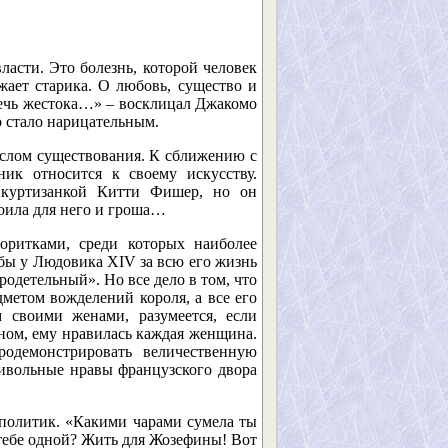
ласти. Это болезнь, которой человек
жает старика. О любовь, существо и
оречь жестока…» – восклицал Джакомо
о стало нарицательным.
ыслом существования. К сближению с
ик относится к своему искусству.
 куртизанкой Китти Фишер, но он
стоила для него и гроша…
оритками, среди которых наиболее
бы у Людовика XIV за всю его жизнь
родетельный». Но все дело в том, что
метом вожделений короля, а все его
 своими женами, разумеется, если
ном, ему нравилась каждая женщина.
одемонстрировать величественную
ивольные нравы французского двора
 политик. «Какими чарами сумела ты
тебе одной? Жить для Жозефины! Вот