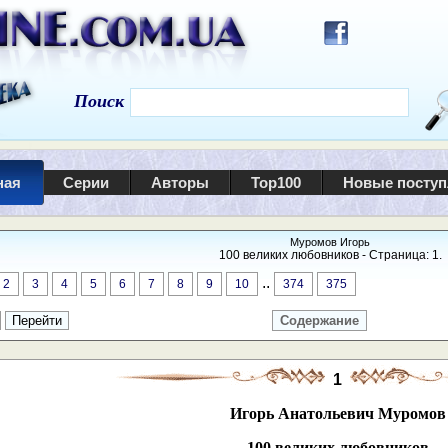
Поиск
ная
Серии
Авторы
Top100
Новые посту
Муромов Игорь
100 великих любовников - Страница: 1.
..
2
3
4
5
6
7
8
9
10
374
375
Содержание
1
Игорь Анатольевич Муромов
100 великих любовников