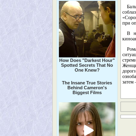
Бал
собла
«Соро
при оп
В н
киноак
Ром
ситуа
стрем
How Does "Darkest Hour"
Spotted Secrets That No
Женщи
One Knew?
дорог
озноб
затем 
The Insane True Stories
Behind Cameron's
Biggest Films