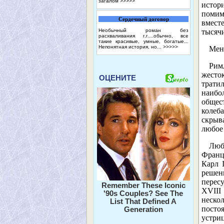
загалом
>>>>>
истор
помим
Сердечный договор
вмест
Необычный роман без
тысяч
расхваливания г.г....обычно, все
такие красивые, умные, богатые...
Непонятная история, но...
>>>>>
Мен
Рим
жесто
ОЦЕНИТЕ
трати
наибо
общес
колеб
скрыва
любое 
Люб
Франц
Карл 
решен
пересу
Remember These Iconic
XVIII
'90s Couples? See The
неско
List That Defined A
посто
Generation
устриц