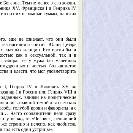
Богарне. Тем не менее в его жизни,
овика XV, Франциска I и Генриха IV
тил на них огромные суммы, написал
то, еще не означает, что они были
ства насилия и соития. Юлий Цезарь
гих знатных женщин. Его оргии были
костью как в сексуальной, так и в
о забирал ее у мужа без малейших
еломудренных и чистых, большинство
тва и власти, что мог удовлетворить
ск I, Генрих IV и Людовик XV во
сандр I в России или Генрих VIII и
подданных, влияли на политические
овились главной темой для светских
особы голубой крови и фавориты, а с
ки… Часто соблазнители вели сразу
ан утверждал: «Человек, решивший
 же странно и нелепо, как любитель
й год есть одни устрицы».