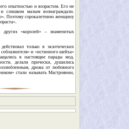
его опытностью и возрастом. Его не
 и слишком малым вознаграждали.
его». Поэтому сорокалетнюю женщину
зраста».
 других «королей» – знаменитых
действовал только в экзотических
 соблазнителя» и «истинного шейха»
ащались в настоящие парады мод.
ости, делали прически, душились
возлюбленным, дрожа от любовного
ником» стали называть Мастроянни,