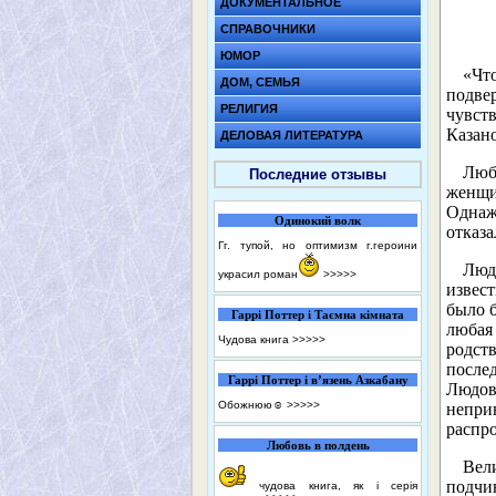
ДОКУМЕНТАЛЬНОЕ
СПРАВОЧНИКИ
ЮМОР
«Что
ДОМ, СЕМЬЯ
подве
РЕЛИГИЯ
чувств
Казано
ДЕЛОВАЯ ЛИТЕРАТУРА
Люб
Последние отзывы
женщи
Однаж
Одинокий волк
отказа
Гг. тупой, но оптимизм г.героини
Люд
украсил роман
>>>>>
извес
было б
Гаррі Поттер і Таємна кімната
любая
Чудова книга
>>>>>
родст
после
Гаррі Поттер і в’язень Азкабану
Людов
Обожнюю☺️
>>>>>
непри
распр
Любовь в полдень
Вел
подчи
чудова книга, як і серія