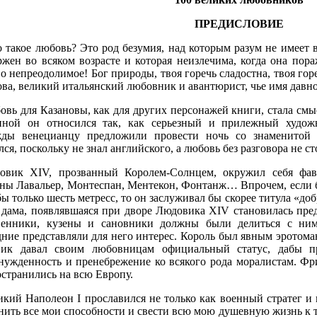
ПРЕДИСЛОВИЕ
 такое любовь? Это род безумия, над которым разум не имеет в
ржен во всяком возрасте и которая неизлечима, когда она пора
о непреодолимое! Бог природы, твоя горечь сладостна, твоя г
ва, великий итальянский любовник и авантюрист, чье имя давн
овь для Казановы, как для других персонажей книги, стала см
ной он относился так, как серьезный и прилежный художн
ды венецианцу предложили провести ночь со знаменитой
лся, поскольку не знал английского, а любовь без разговора не 
овик XIV, прозванный Королем-Солнцем, окружил себя фав
тны Лавальер, Монтеспан, Ментекон, Фонтанж… Впрочем, если 
ы только шесть метресс, то он заслуживал бы скорее титула «доб
 дама, появлявшаяся при дворе Людовика XIV становилась пред
венники, кузены и сановники должны были делиться с ним
дние представляли для него интерес. Король был явным эротома
ик давал своим любовницам официальный статус, дабы пр
нужденность и пренебрежение ко всякого рода моралистам. Фр
остранились на всю Европу.
икий Наполеон I прославился не только как военный стратег и
нить все мои способности и свести всю мою душевную жизнь к 