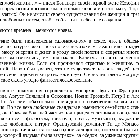
ия моей жизни…» – писал Бонапарт своей первой жене Жозефине 
о прекрасной креолки, было столько любовниц, сколько у Люд
е взятых! Он не мыслил своего существования без женщин и тра
и любовных писем, чтобы соблазнить небесные создания…
яются времена – меняются нравы.
ляне были привержены садомазохизму в сексе, что, в общем-
ки по натуре своей – в основе садомазохизма лежит идея тожде
л массу энергии и денег в угоду своей похоти и совратил мно
лее выразительны, им подражали. Калигула отличался жесто
твенной жизни. Если он проникался страстью к женщине, т
аний. Нерон был уверен, что не существует на свете людей ц
ет свои пороки и хитро их маскирует. Он достиг такого могущес
свое сколь угодно фантастическое желание.
овные похождения европейских монархов, будь то Франци
ии, Август Сильный в Саксонии, Иоанн Грозный, Петр I и Алек
II в Англии, обязательно приводили к изменению жизни их 
ия. Во все века любовные скандалы в именитых семействах стан
дов. Сначала большей частью под прицел сплетников попадали 
 века все – философы, писатели, поэты, музыканты, художни
лько любовных интриг. Французский романист Ги де Мопасс
янно ограничиваться только одной женщиной, поступил бы так
, который вздумал бы за завтраком, за обедом, за ужином круглы