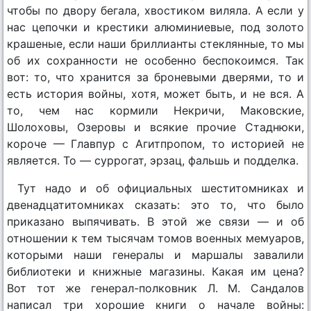
чтобы по двору бегала, хвостиком виляла. А если у
нас цепочки и крестики алюминиевые, под золото
крашеные, если наши бриллианты стеклянные, то мы
об их сохранности не особенно беспокоимся. Так
вот: то, что хранится за броневыми дверями, то и
есть история войны, хотя, может быть, и не вся. А
то, чем нас кормили Некричи, Маковские,
Шолоховы, Озеровы и всякие прочие Стаднюки,
короче — Главпур с Агитпропом, то историей не
является. То — суррогат, эрзац, фальшь и подделка.
Тут надо и об официальных шеститомниках и
двенадцатитомниках сказать: это то, что было
приказано выпячивать. В этой же связи — и об
отношении к тем тысячам томов военных мемуаров,
которыми наши генералы и маршалы завалили
библиотеки и книжные магазины. Какая им цена?
Вот тот же генерал-полковник Л. М. Сандалов
написал три хорошие книги о начале войны: