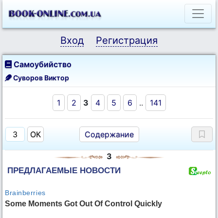
Вход
Регистрация
Самоубийство
Суворов Виктор
1
2
3
4
5
6
..
141
Содержание
3