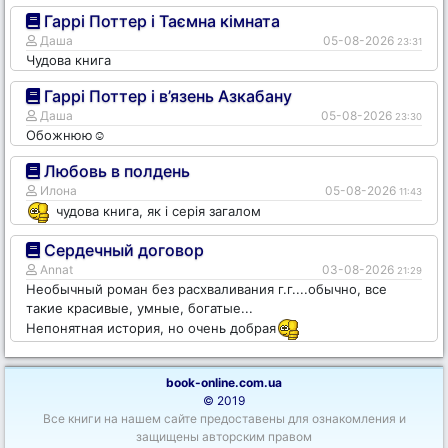
Гаррі Поттер і Таємна кімната
Даша
05-08-2026
23:31
Чудова книга
Гаррі Поттер і в’язень Азкабану
Даша
05-08-2026
23:30
Обожнюю☺️
Любовь в полдень
Илона
05-08-2026
11:43
чудова книга, як і серія загалом
Сердечный договор
Annat
03-08-2026
21:29
Необычный роман без расхваливания г.г....обычно, все
такие красивые, умные, богатые...
Непонятная история, но очень добрая
book-online.com.ua
© 2019
Все книги на нашем сайте предоставены для ознакомления и
защищены авторским правом