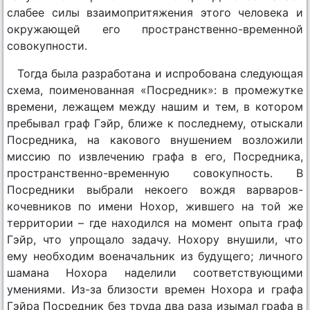
слабее силы взаимопритяжения этого человека и
окружающей его пространственно-временной
совокупности.
Тогда была разработана и испробована следующая
схема, поименованная «Посредник»: в промежутке
времени, лежащем между нашим и тем, в котором
пребывал граф Гэйр, ближе к последнему, отыскали
Посредника, на какового внушением возложили
миссию по извлечению графа в его, Посредника,
пространственно-временную совокупность. В
Посредники выбрали некоего вождя варваров-
кочевников по имени Нохор, жившего на той же
территории – где находился на момент опыта граф
Гэйр, что упрощало задачу. Нохору внушили, что
ему необходим военачальник из будущего; личного
шамана Нохора наделили соответствующими
умениями. Из-за близости времен Нохора и графа
Гэйра Посредник без труда два раза изымал графа в