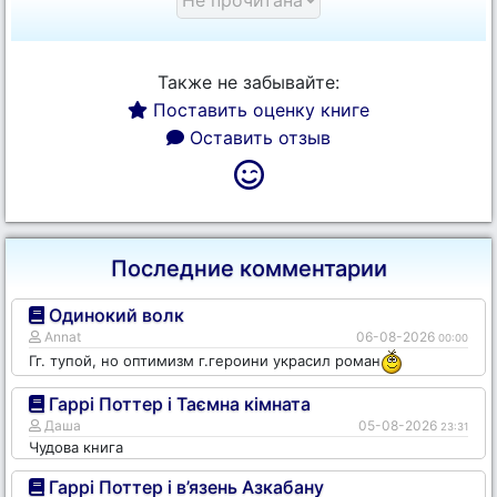
Также не забывайте:
Поставить оценку книге
Оставить отзыв
Последние комментарии
Одинокий волк
Annat
06-08-2026
00:00
Гг. тупой, но оптимизм г.героини украсил роман
Гаррі Поттер і Таємна кімната
Даша
05-08-2026
23:31
Чудова книга
Гаррі Поттер і в’язень Азкабану