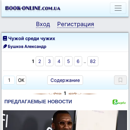
Вход
Регистрация
Чужой среди чужих
Бушков Александр
1
2
3
4
5
6
..
82
Содержание
1