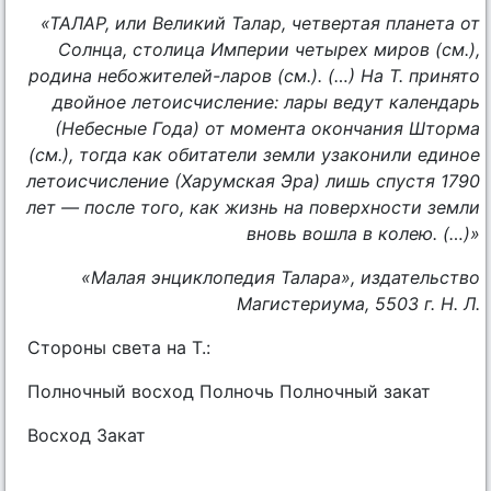
«ТАЛАР, или Великий Талар,
четвертая планета от
Солнца, столица Империи четырех миров
(см.),
родина небожителей-ларов
(см.). (…)
На Т. принято
двойное летоисчисление: лары ведут календарь
(Небесные Года) от момента окончания Шторма
(см.),
тогда как обитатели земли узаконили единое
летоисчисление (Харумская Эра) лишь спустя 1790
лет — после того, как жизнь на поверхности земли
вновь вошла в колею. (…)»
«Малая энциклопедия Талара», издательство
Магистериума, 5503 г. Н. Л.
Стороны света на Т.:
Полночный восход Полночь Полночный закат
Восход Закат