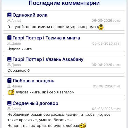
Последние комментарии
Одинокий волк
Annat
06-08-2026
00:00
Гг. тупой, но оптимизм г.героини украсил роман
Гаррі Поттер і Таємна кімната
Даша
05-08-2026
23:31
Чудова книга
Гаррі Поттер і в’язень Азкабану
Даша
05-08-2026
23:30
Обожнюю☺️
Любовь в полдень
Илона
05-08-2026
11:43
чудова книга, як і серія загалом
Сердечный договор
Annat
03-08-2026
21:29
Необычный роман без расхваливания г.г....обычно, все
такие красивые, умные, богатые...
Непонятная история, но очень добрая