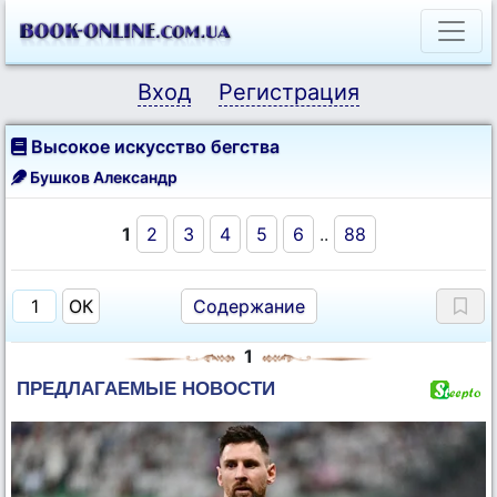
Вход
Регистрация
Высокое искусство бегства
Бушков Александр
1
2
3
4
5
6
..
88
Содержание
1