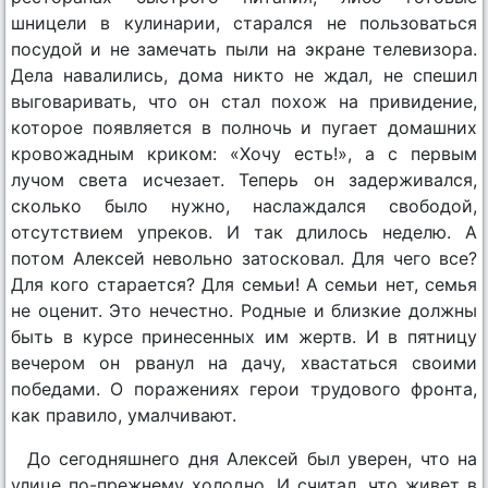
шницели в кулинарии, старался не пользоваться
посудой и не замечать пыли на экране телевизора.
Дела навалились, дома никто не ждал, не спешил
выговаривать, что он стал похож на привидение,
которое появляется в полночь и пугает домашних
кровожадным криком: «Хочу есть!», а с первым
лучом света исчезает. Теперь он задерживался,
сколько было нужно, наслаждался свободой,
отсутствием упреков. И так длилось неделю. А
потом Алексей невольно затосковал. Для чего все?
Для кого старается? Для семьи! А семьи нет, семья
не оценит. Это нечестно. Родные и близкие должны
быть в курсе принесенных им жертв. И в пятницу
вечером он рванул на дачу, хвастаться своими
победами. О поражениях герои трудового фронта,
как правило, умалчивают.
До сегодняшнего дня Алексей был уверен, что на
улице по-прежнему холодно. И считал, что живет в