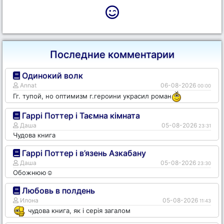
Последние комментарии
Одинокий волк
Annat
06-08-2026
00:00
Гг. тупой, но оптимизм г.героини украсил роман
Гаррі Поттер і Таємна кімната
Даша
05-08-2026
23:31
Чудова книга
Гаррі Поттер і в’язень Азкабану
Даша
05-08-2026
23:30
Обожнюю☺️
Любовь в полдень
Илона
05-08-2026
11:43
чудова книга, як і серія загалом