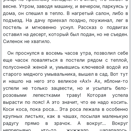
весне. Утром, заводя машину, и вечером, паркуясь у
дома, он спешил в тепло. В нагретый салон, либо в
подъезд. На дачу приехал поздно, поужинал, лег в
постель и мгновенно уснул. Рассказ о подвигах
оставил на десерт, который был подан, но не съеден.
Силенок не хватило.
Он проснулся в восемь часов утра, позволил себе
еще часок поваляться в постели рядом с теплой,
полусонной женой и, умывшись ключевой водой из
старого медного умывальника, вышел в сад. Вот тут
и нашло на него это великое «Ах!» Ах, яблони-то
успели не только зацвести, но и усыпать бело-
розовыми лепестками траву! Которая успела
вырасти по пояс! А это значит, что ее надо косить.
Коси коса, пока роса… Эта роса лежала в особенно
крупных листьях, как в чашах, посылая маленькую
радугу прямо в зрачок. А вокруг… Вокруг
непрерывно что-то жужжало, царапалось,