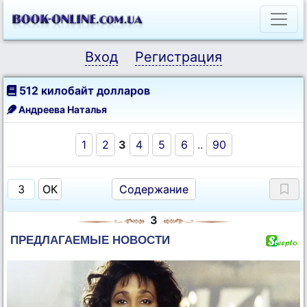
Вход
Регистрация
512 килобайт долларов
Андреева Наталья
1
2
3
4
5
6
..
90
Содержание
3