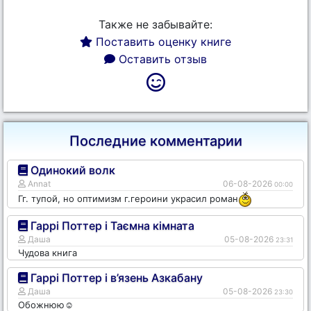
Также не забывайте:
Поставить оценку книге
Оставить отзыв
Последние комментарии
Одинокий волк
Annat
06-08-2026
00:00
Гг. тупой, но оптимизм г.героини украсил роман
Гаррі Поттер і Таємна кімната
Даша
05-08-2026
23:31
Чудова книга
Гаррі Поттер і в’язень Азкабану
Даша
05-08-2026
23:30
Обожнюю☺️