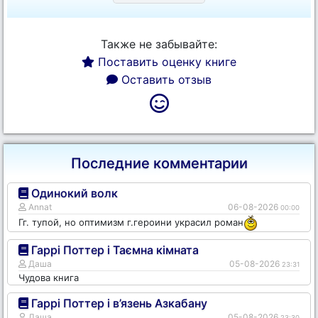
Также не забывайте:
Поставить оценку книге
Оставить отзыв
Последние комментарии
Одинокий волк
Annat
06-08-2026
00:00
Гг. тупой, но оптимизм г.героини украсил роман
Гаррі Поттер і Таємна кімната
Даша
05-08-2026
23:31
Чудова книга
Гаррі Поттер і в’язень Азкабану
Даша
05-08-2026
23:30