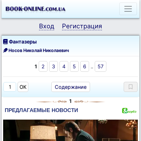
Вход
Регистрация
Фантазеры
Носов Николай Николаевич
1
2
3
4
5
6
..
57
Содержание
1