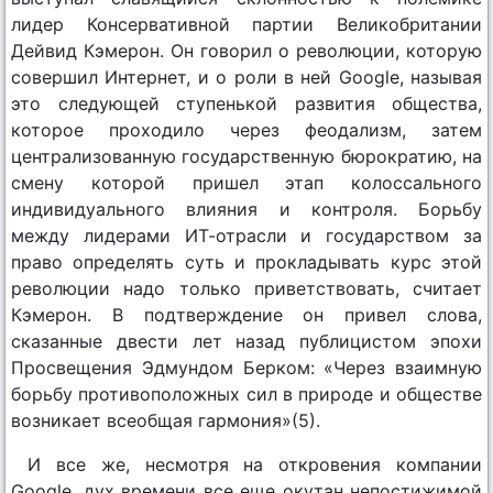
лидер Консервативной партии Великобритании
Дейвид Кэмерон. Он говорил о революции, которую
совершил Интернет, и о роли в ней Google, называя
это следующей ступенькой развития общества,
которое проходило через феодализм, затем
централизованную государственную бюрократию, на
смену которой пришел этап колоссального
индивидуального влияния и контроля. Борьбу
между лидерами ИТ-отрасли и государством за
право определять суть и прокладывать курс этой
революции надо только приветствовать, считает
Кэмерон. В подтверждение он привел слова,
сказанные двести лет назад публицистом эпохи
Просвещения Эдмундом Берком: «Через взаимную
борьбу противоположных сил в природе и обществе
возникает всеобщая гармония»(5).
И все же, несмотря на откровения компании
Google, дух времени все еще окутан непостижимой