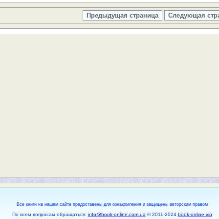
Предыдущая страница
Следующая стр
Все книги на нашем сайте предоставены для ознакомления и защищены авторским правом
По всем вопросам обращаться:
info@book-online.com.ua
© 2011-2024
book-online.vip