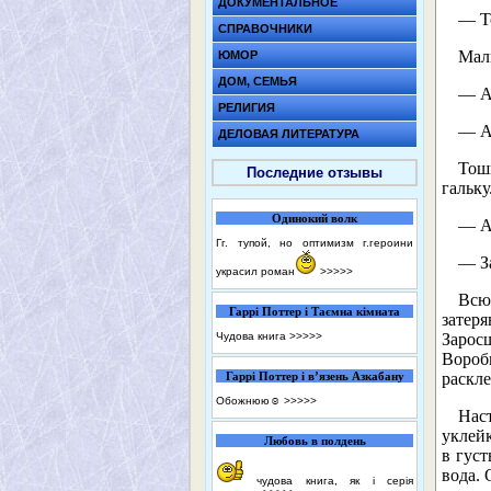
ДОКУМЕНТАЛЬНОЕ
— Т
СПРАВОЧНИКИ
Мал
ЮМОР
ДОМ, СЕМЬЯ
— А,
РЕЛИГИЯ
— А
ДЕЛОВАЯ ЛИТЕРАТУРА
Тош
Последние отзывы
гальку
Одинокий волк
— А 
Гг. тупой, но оптимизм г.героини
— З
украсил роман
>>>>>
Всю
Гаррі Поттер і Таємна кімната
затер
Чудова книга
>>>>>
Зарос
Вороб
Гаррі Поттер і в’язень Азкабану
раскл
Обожнюю☺️
>>>>>
Нас
уклей
Любовь в полдень
в гус
вода. 
чудова книга, як і серія