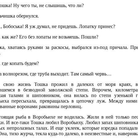
ошка! Ну чего ты, не слышишь, что ли?
ьчишка обернулся.
 Бобоська! Я уж думал, не придешь. Лопатку принес?
 как же? Его без лопаты не возьмешь. Пошли?
ка, хватаясь руками за раскосы, выбрался из-под причала. П
.
где копать будем?
а волнорезом, где труба выходит. Там самый червь…
 свою жизнь Тошка прожил в далеких от моря краях, в 
явшемся в безводной заволжской степи. Впрочем, километра
шая талами и шиповником, она вилась по степи узенькой г
ьиха пересыхала, превращалась в цепочку луж. Между ними
еванные воронами раковины перловиц.
тоящая рыба в Воробьихе не водилась. Жили в ней только пе
ки. И все-таки Тошка любил Воробьиху. Любил запах шиповник
тых непролазных талах. И еще уклеек, которые изредка попадал
Она, тихо журча, текла куда-то далеко, в неизвестные и, наверня