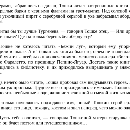
ерами, забравшись на диван, Тошка читал растрепанные книги
крылые барки с черными флагами на грот-мачтах. Над соленой 
и узколицый пират с серебряной серьгой в ухе забрасывал або
я.
итал бы ты лучше Тургенева, — говорил Тошке отец. — Или друг
 такие? Где ты только берешь белиберду эту?
Тошке не хотелось читать «Бежин луг», который ему упор
или в школе. А в Тошкиных книгах было то, о чем не знали даже
й учитель алгебры о приключениях знаменитого клипера «Золото
ре Фаралетто, по прозвищу Пепино-Ягуар. Достать такие кни
ащались в библиотеку, и их приходилось выпрашивать у знак
.
а нечего было читать, Тошка пробовал сам выдумывать героев. 
ким уж простым. Труднее всего приходилось с именами. Годилос
носить необычные люди, жившие тревожной и смелой жизнью мо
 только появлялось подходящее имя, новый Тошкин герой ср
видел его лицо, походку, костюм и знал наперед, чего можно ожи
усть себе сочиняет, — говорила Тошкиной матери старушка 
, он будет поэтом или путешественником…