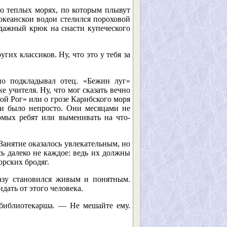
 о теплых морях, по которым плывут
океанскои водои стелился пороховой
рдажный крюк на снасти купеческого
их классиков. Ну, что это у тебя за
но подкладывал отец. «Бежин луг»
 учителя. Ну, что мог сказать вечно
й Рог» или о грозе Карибского моря
ги было непросто. Они месяцами не
омых ребят или выменивать на что-
Занятие оказалось увлекательным, но
ь далеко не каждое: ведь их должны
рских бродяг.
азу становился живым и понятным.
дать от этого человека.
библиотекарша. — Не мешайте ему.