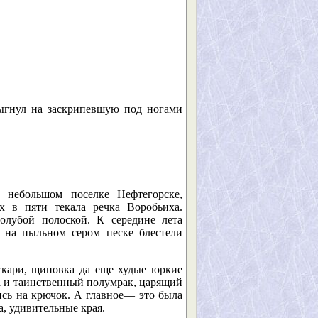
рыгнул на заскрипевшую под ногами
небольшом поселке Нефтегорске,
х в пяти текала речка Воробьиха.
олубой полоской. К середине лета
 на пыльном сером песке блестели
скари, щиповка да еще худые юркие
а и таинственный полумрак, царящий
ись на крючок. А главное— это была
ка, удивительные края.