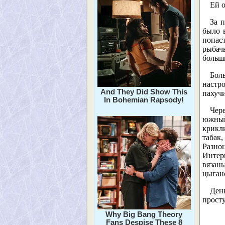
Ей о
За 
было в
попаст
рыбачь
больш
Бол
настр
And They Did Show This
пахучи
In Bohemian Rapsody!
Чере
южный
крикли
табак
Разно
Интер
вязан
цыган
Ден
прост
Why Big Bang Theory
Fans Despise These 8