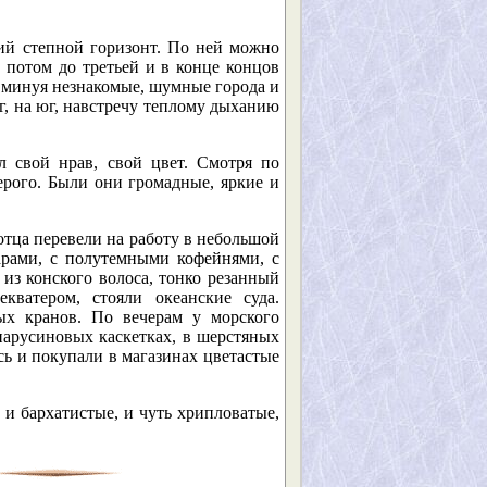
ний степной горизонт. По ней можно
а потом до третьей и в конце концов
, минуя незнакомые, шумные города и
г, на юг, навстречу теплому дыханию
 свой нрав, свой цвет. Смотря по
ерого. Были они громадные, яркие и
отца перевели на работу в небольшой
рами, с полутемными кофейнями, с
 из конского волоса, тонко резанный
кватером, стояли океанские суда.
ых кранов. По вечерам у морского
парусиновых каскетках, в шерстяных
ь и покупали в магазинах цветастые
и бархатистые, и чуть хрипловатые,