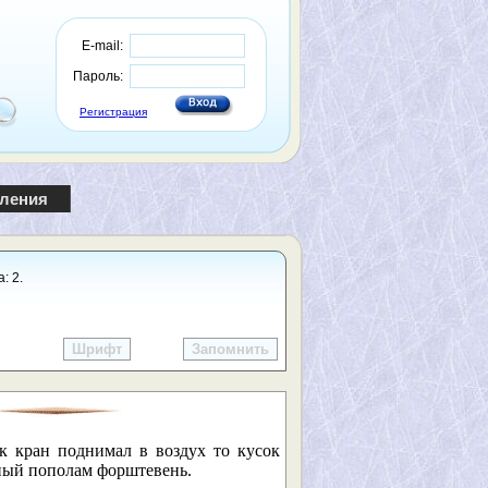
E-mail:
Пароль:
Регистрация
пления
: 2.
Шрифт
Запомнить
к кран поднимал в воздух то кусок
нный пополам форштевень.