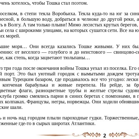
чень хотелось, чтобы Тошка стал поэтом.
поселком, в степи текла Воробьиха. Текла куда-то на юг за си
есной, в большую воду, добраться в челноке до другой реки, 
ь в Волгу. А там только плыви! Мимо лесистых крутых берегов
и села с широкими улицами, на которых сушатся сети. Все на ю
их морей.
ьшие моря… Они всегда казались Тошке живыми. У них был
оению: от веселого — голубого и до неистового — свинцово-с
е, как степь, когда зацветают тюльпаны…
з три года после окончания войны Тошка уехал из поселка. Его 
 порт. Это был уютный городок с вымытыми дождем тротуа
вым Турецким базаром, где продавалось все что угодно: лески
, копченая барабулька и живые перепела. На рейде, за бре
цветные флаги, разноцветные трубы и желтые стрелы судов
клуба громко смеялись парни в синих беретах с помпонами, в 
ых колпаках. Французы, негры, норвежцы. Они ходили обнявшис
ские шали.
ь и ночь над городом плыли пароходные гудки. Торжественные, 
уженные где-то в сырых широтах Атлантики.
2