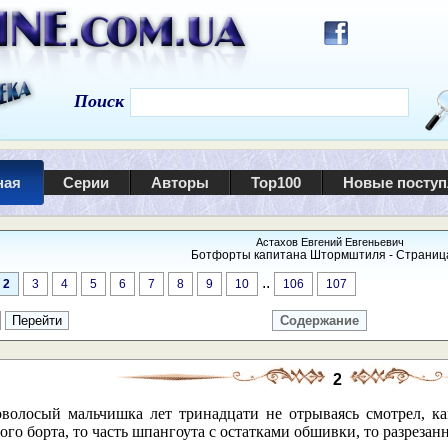
Поиск
ная
Серии
Авторы
Top100
Новые посту
Астахов Евгений Евгеньевич
Ботфорты капитана Штормштиля - Страница
..
2
3
4
5
6
7
8
9
10
106
107
Содержание
2
оволосый мальчишка лет тринадцати не отрываясь смотрел, ка
ого борта, то часть шпангоута с остатками обшивки, то разреза