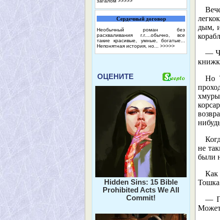
загалом
>>>>>
Веч
легко
Сердечный договор
дым, 
Необычный роман без
корабл
расхваливания г.г....обычно, все
такие красивые, умные, богатые...
Непонятная история, но...
>>>>>
— Ч
книжки
ОЦЕНИТЕ
Но 
проход
хмуры
корса
возвр
нибудь
Когд
не та
были 
Как
Hidden Sins: 15 Bible
Тошка 
Prohibited Acts We All
Commit!
— П
Может