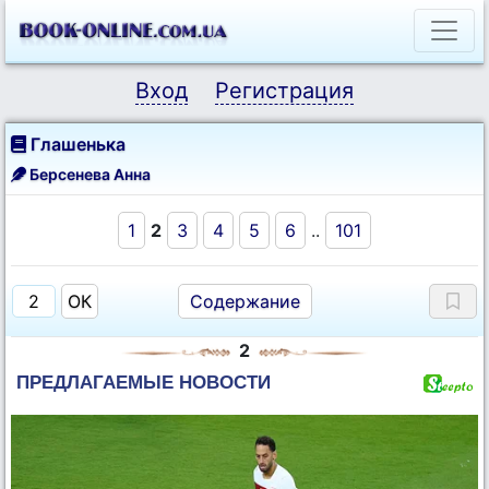
Вход
Регистрация
Глашенька
Берсенева Анна
1
2
3
4
5
6
..
101
Содержание
2