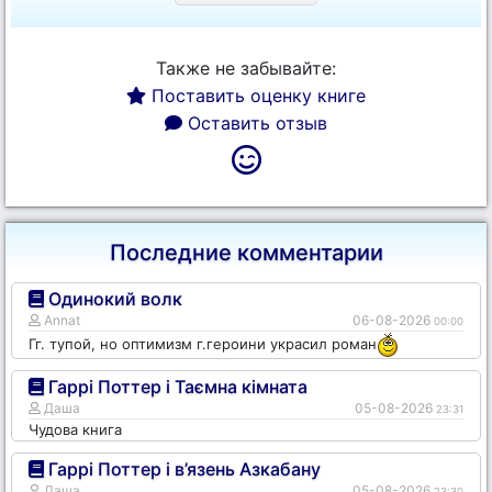
Также не забывайте:
Поставить оценку книге
Оставить отзыв
Последние комментарии
Одинокий волк
Annat
06-08-2026
00:00
Гг. тупой, но оптимизм г.героини украсил роман
Гаррі Поттер і Таємна кімната
Даша
05-08-2026
23:31
Чудова книга
Гаррі Поттер і в’язень Азкабану
Даша
05-08-2026
23:30