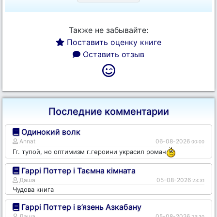
Также не забывайте:
Поставить оценку книге
Оставить отзыв
Последние комментарии
Одинокий волк
Annat
06-08-2026
00:00
Гг. тупой, но оптимизм г.героини украсил роман
Гаррі Поттер і Таємна кімната
Даша
05-08-2026
23:31
Чудова книга
Гаррі Поттер і в’язень Азкабану
Даша
05-08-2026
23:30