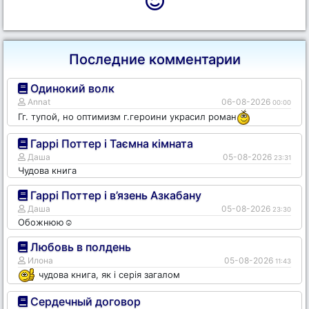
Последние комментарии
Одинокий волк
Annat
06-08-2026
00:00
Гг. тупой, но оптимизм г.героини украсил роман
Гаррі Поттер і Таємна кімната
Даша
05-08-2026
23:31
Чудова книга
Гаррі Поттер і в’язень Азкабану
Даша
05-08-2026
23:30
Обожнюю☺️
Любовь в полдень
Илона
05-08-2026
11:43
чудова книга, як і серія загалом
Сердечный договор