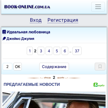
Вход
Регистрация
Идеальная любовница
Джеймс Джулия
1
2
3
4
5
6
..
37
Содержание
2