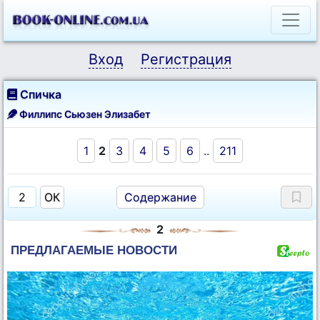
Вход
Регистрация
Спичка
Филлипс Сьюзен Элизабет
1
2
3
4
5
6
..
211
Содержание
2