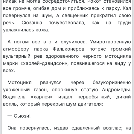
никак не могла сосредоточиться. Рокот становился
все громче, огибая дом и приближаясь к парку. Кэл
повернулся на шум, а священник прекратил свою
речь. Сюзанна почувствовала, как на груди
увлажнилась кожа.
А потом все это и случилось. Умиротворенную
атмосферу парка Фальконеров потряс громкий
вульгарный рев здоровенного черного мотоцикла
марки «харлей-дэвидсон», появившегося на виду у
всех.
Мотоцикл рванулся через безукоризненно
ухоженный газон, опрокинув статую Андромеды.
Водитель «харлея» издал первобытный, дикий
вопль, который перекрыл шум двигателя:
— Сьюзи!
Она повернулась, издав сдавленный возглас; на