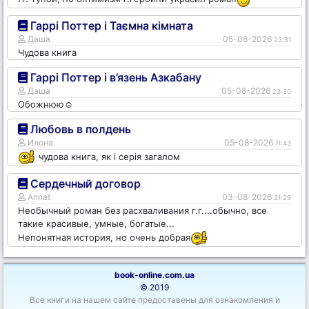
Гаррі Поттер і Таємна кімната
Даша
05-08-2026
23:31
Чудова книга
Гаррі Поттер і в’язень Азкабану
Даша
05-08-2026
23:30
Обожнюю☺️
Любовь в полдень
Илона
05-08-2026
11:43
чудова книга, як і серія загалом
Сердечный договор
Annat
03-08-2026
21:29
Необычный роман без расхваливания г.г....обычно, все
такие красивые, умные, богатые...
Непонятная история, но очень добрая
book-online.com.ua
© 2019
Все книги на нашем сайте предоставены для ознакомления и