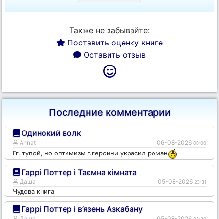
Также не забывайте:
Поставить оценку книге
Оставить отзыв
Последние комментарии
Одинокий волк
Annat
06-08-2026
00:00
Гг. тупой, но оптимизм г.героини украсил роман
Гаррі Поттер і Таємна кімната
Даша
05-08-2026
23:31
Чудова книга
Гаррі Поттер і в’язень Азкабану
Даша
05-08-2026
23:30