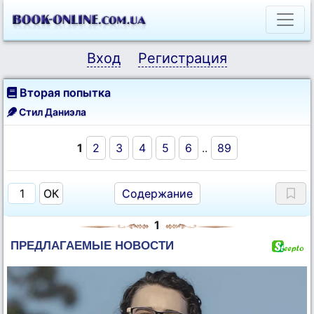
Вход
Регистрация
Вторая попытка
Стил Даниэла
1
2
3
4
5
6
..
89
Содержание
1