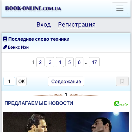
Вход
Регистрация
Последнее слово техники
Бэнкс Иэн
1
2
3
4
5
6
..
47
Содержание
1