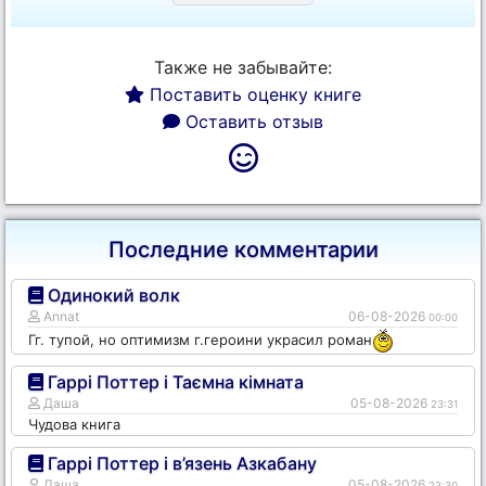
Также не забывайте:
Поставить оценку книге
Оставить отзыв
Последние комментарии
Одинокий волк
Annat
06-08-2026
00:00
Гг. тупой, но оптимизм г.героини украсил роман
Гаррі Поттер і Таємна кімната
Даша
05-08-2026
23:31
Чудова книга
Гаррі Поттер і в’язень Азкабану
Даша
05-08-2026
23:30