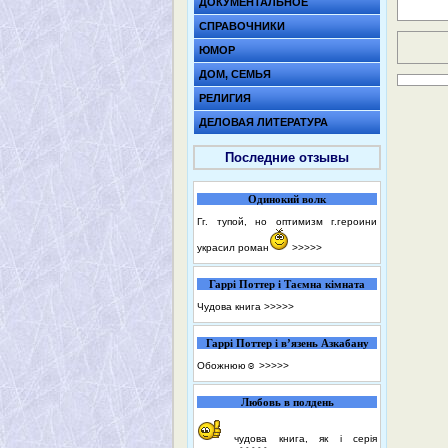
ДОКУМЕНТАЛЬНОЕ
СПРАВОЧНИКИ
ЮМОР
ДОМ, СЕМЬЯ
РЕЛИГИЯ
ДЕЛОВАЯ ЛИТЕРАТУРА
Последние отзывы
Одинокий волк
Гг. тупой, но оптимизм г.героини
украсил роман
>>>>>
Гаррі Поттер і Таємна кімната
Чудова книга
>>>>>
Гаррі Поттер і в’язень Азкабану
Обожнюю☺️
>>>>>
Любовь в полдень
чудова книга, як і серія