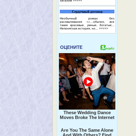
загалом
>>>>>
Сердечный договор
Необычный роман без
расхваливания г.г....обычно, все
такие красивые, умные, богатые...
Непонятная история, но...
>>>>>
ОЦЕНИТЕ
These Wedding Dance
Moves Broke The Internet
Are You The Same Alone
And With Others? Find