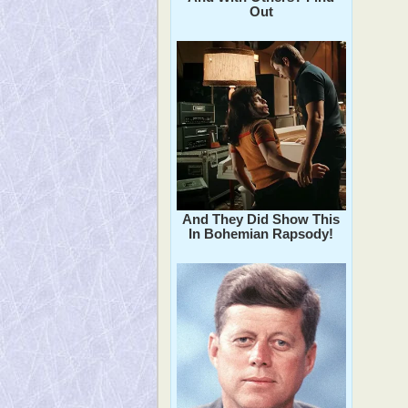
Out
And They Did Show This
In Bohemian Rapsody!