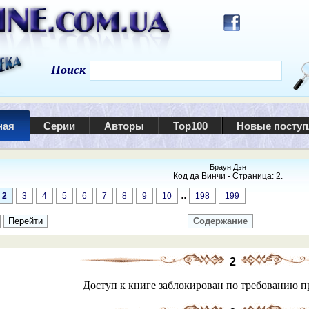
Поиск
ная
Серии
Авторы
Top100
Новые посту
Браун Дэн
Код да Винчи - Страница: 2.
..
2
3
4
5
6
7
8
9
10
198
199
Содержание
2
Доступ к книге заблокирован по требованию п