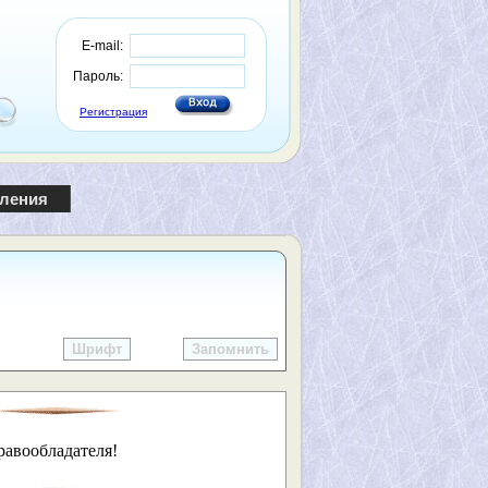
E-mail:
Пароль:
Регистрация
пления
Шрифт
Запомнить
равообладателя!