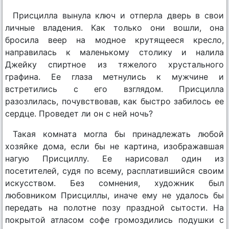
Присцилла вынула ключ и отперла дверь в свои
личные владения. Как только они вошли, она
бросила веер на модное крутящееся кресло,
направилась к маленькому столику и налила
Джейку спиртное из тяжелого хрустального
графина. Ее глаза метнулись к мужчине и
встретились с его взглядом. Присцилла
разозлилась, почувствовав, как быстро забилось ее
сердце. Проведет ли он с ней ночь?
Такая комната могла бы принадлежать любой
хозяйке дома, если бы не картина, изображавшая
нагую Присциллу. Ее нарисовал один из
посетителей, судя по всему, расплатившийся своим
искусством. Без сомнения, художник был
любовником Присциллы, иначе ему не удалось бы
передать на полотне позу праздной сытости. На
покрытой атласом софе громоздились подушки с