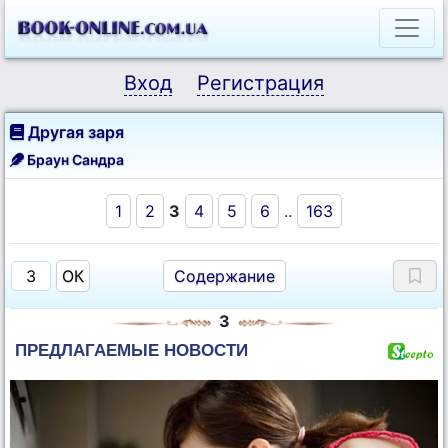
Вход
Регистрация
Другая заря
Браун Сандра
1
2
3
4
5
6
..
163
Содержание
3