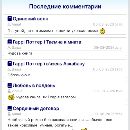
Последние комментарии
Одинокий волк
Annat
06-08-2026
00:00
Гг. тупой, но оптимизм г.героини украсил роман
Гаррі Поттер і Таємна кімната
Даша
05-08-2026
23:31
Чудова книга
Гаррі Поттер і в’язень Азкабану
Даша
05-08-2026
23:30
Обожнюю☺️
Любовь в полдень
Илона
05-08-2026
11:43
чудова книга, як і серія загалом
Сердечный договор
Annat
03-08-2026
21:29
Необычный роман без расхваливания г.г....обычно, все
такие красивые, умные, богатые...