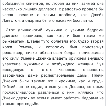
соблазняли клиентов, но любая из них, заимей она
несколько лишних долларов, с радостью провела бы
часок наедине с таким ковбоем, как Джейк
Лэнгстон, и одарила бы его ласками бесплатно.
Этот длинноногий мужчина с узкими бедрами
двигался грациозно, как кот, и был таким же
рыжеватым. Штаны туго облегали его, будто вторая
кожа. Ремень, к которому был пристегнут
револьвер, низко обхватывал бедра, подчеркивая
его силу. Умение Джейка владеть оружием внушало
уважение мужчинам и возбуждало женщин. Чуя
исходящую от этого человека опасность,
заводились даже респектабельные дамы. Плечи
Джейка были такими же широкими, как и грудь.
Гибкий, он не ходил, а выступал. Девицы, которым
посчастливилось развлечься с ним, клялись, что
Джейк дерзок во всем и умеет работать бедрами не
только при ходьбе.