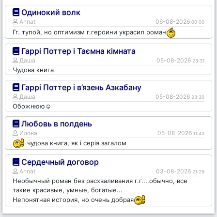
Одинокий волк
Annat
06-08-2026
00:00
Гг. тупой, но оптимизм г.героини украсил роман
Гаррі Поттер і Таємна кімната
Даша
05-08-2026
23:31
Чудова книга
Гаррі Поттер і в’язень Азкабану
Даша
05-08-2026
23:30
Обожнюю☺️
Любовь в полдень
Илона
05-08-2026
11:43
чудова книга, як і серія загалом
Сердечный договор
Annat
03-08-2026
21:29
Необычный роман без расхваливания г.г....обычно, все
такие красивые, умные, богатые...
Непонятная история, но очень добрая