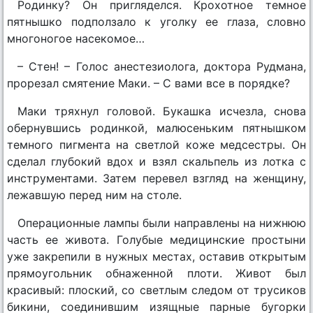
Родинку? Он пригляделся. Крохотное темное
пятнышко подползало к уголку ее глаза, словно
многоногое насекомое…
– Стен! – Голос анестезиолога, доктора Рудмана,
прорезал смятение Маки. – С вами все в порядке?
Маки тряхнул головой. Букашка исчезла, снова
обернувшись родинкой, малюсеньким пятнышком
темного пигмента на светлой коже медсестры. Он
сделал глубокий вдох и взял скальпель из лотка с
инструментами. Затем перевел взгляд на женщину,
лежавшую перед ним на столе.
Операционные лампы были направлены на нижнюю
часть ее живота. Голубые медицинские простыни
уже закрепили в нужных местах, оставив открытым
прямоугольник обнаженной плоти. Живот был
красивый: плоский, со светлым следом от трусиков
бикини, соединившим изящные парные бугорки