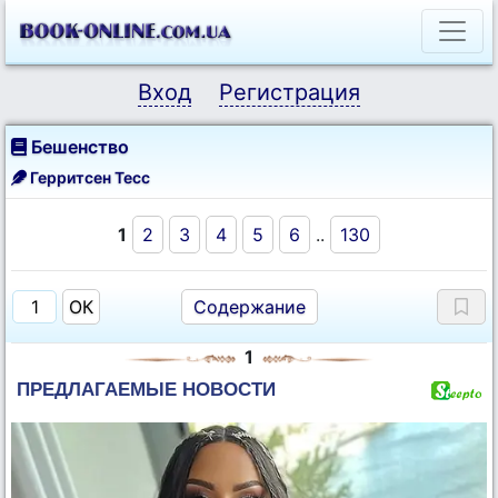
Вход
Регистрация
Бешенство
Герритсен Тесс
1
2
3
4
5
6
..
130
Содержание
1