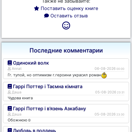
Также не забывайте:
Поставить оценку книге
Оставить отзыв
Последние комментарии
Одинокий волк
Annat
06-08-2026
00:00
Гг. тупой, но оптимизм г.героини украсил роман
Гаррі Поттер і Таємна кімната
Даша
05-08-2026
23:31
Чудова книга
Гаррі Поттер і в’язень Азкабану
Даша
05-08-2026
23:30
Обожнюю☺️
Любовь в полдень