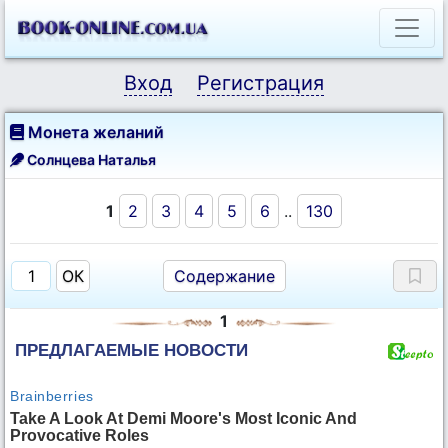
Вход
Регистрация
Монета желаний
Солнцева Наталья
1
2
3
4
5
6
..
130
Содержание
1