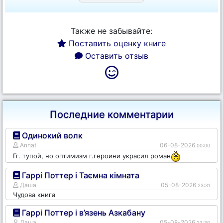
Также не забывайте:
Поставить оценку книге
Оставить отзыв
Последние комментарии
Одинокий волк
Annat
06-08-2026
00:00
Гг. тупой, но оптимизм г.героини украсил роман
Гаррі Поттер і Таємна кімната
Даша
05-08-2026
23:31
Чудова книга
Гаррі Поттер і в’язень Азкабану
Даша
05-08-2026
23:30