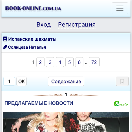
Вход
Регистрация
Испанские шахматы
Солнцева Наталья
1
2
3
4
5
6
..
72
Содержание
1