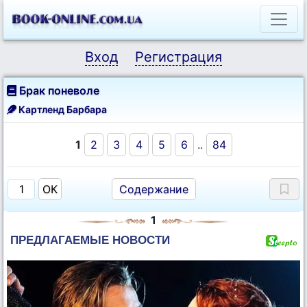
Вход
Регистрация
Брак поневоле
Картленд Барбара
1
2
3
4
5
6
..
84
Содержание
1