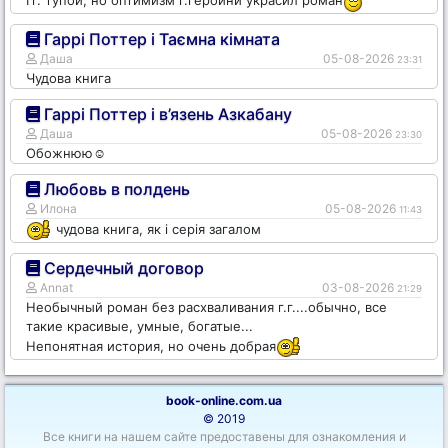
Гаррі Поттер і Таємна кімната
Даша
05-08-2026
23:31
Чудова книга
Гаррі Поттер і в’язень Азкабану
Даша
05-08-2026
23:30
Обожнюю☺️
Любовь в полдень
Илона
05-08-2026
11:43
чудова книга, як і серія загалом
Сердечный договор
Annat
03-08-2026
21:29
Необычный роман без расхваливания г.г....обычно, все
такие красивые, умные, богатые...
Непонятная история, но очень добрая
book-online.com.ua
© 2019
Все книги на нашем сайте предоставены для ознакомления и