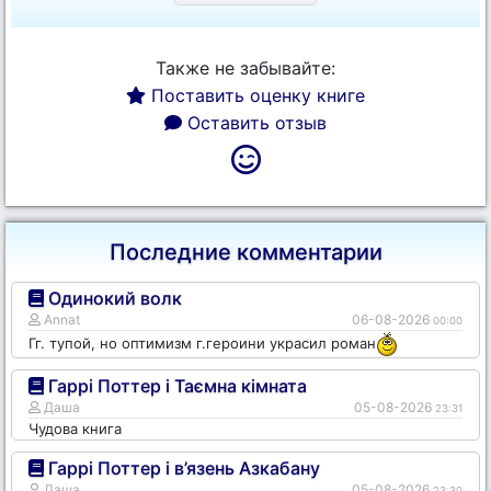
Также не забывайте:
Поставить оценку книге
Оставить отзыв
Последние комментарии
Одинокий волк
Annat
06-08-2026
00:00
Гг. тупой, но оптимизм г.героини украсил роман
Гаррі Поттер і Таємна кімната
Даша
05-08-2026
23:31
Чудова книга
Гаррі Поттер і в’язень Азкабану
Даша
05-08-2026
23:30