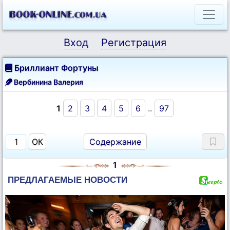
Вход
Регистрация
Бриллиант Фортуны
Вербинина Валерия
1
2
3
4
5
6
..
97
Содержание
1