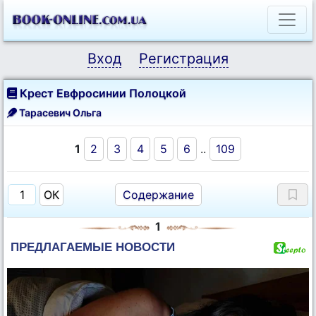
Вход
Регистрация
Крест Евфросинии Полоцкой
Тарасевич Ольга
1
2
3
4
5
6
..
109
Содержание
1