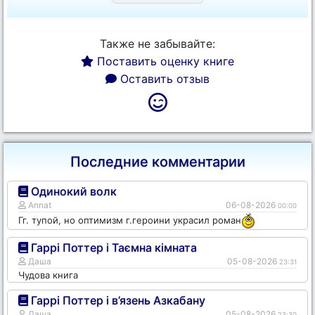
Также не забывайте:
Поставить оценку книге
Оставить отзыв
Последние комментарии
Одинокий волк
Annat
06-08-2026
00:00
Гг. тупой, но оптимизм г.героини украсил роман
Гаррі Поттер і Таємна кімната
Даша
05-08-2026
23:31
Чудова книга
Гаррі Поттер і в’язень Азкабану
Даша
05-08-2026
23:30