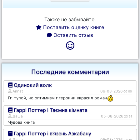
Также не забывайте:
Поставить оценку книге
Оставить отзыв
Последние комментарии
Одинокий волк
Annat
06-08-2026
00:00
Гг. тупой, но оптимизм г.героини украсил роман
Гаррі Поттер і Таємна кімната
Даша
05-08-2026
23:31
Чудова книга
Гаррі Поттер і в’язень Азкабану
Даша
05-08-2026
23:30